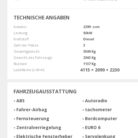
TECHNISCHE ANGABEN
Kubatur
2299 ccm
Leistung
92kW
Kraftstoff
Diesel
Zahl der Plätze
3
Gesamtgewicht
3500 Kg
Gewicht des Fahrzeugs
2363 Kg
Nutzlast
1137 Kg
4115 × 2090 × 2230
Ladefläche (L×B×H)
FAHRZEUGAUSSTATTUNG
ABS
Autoradio
Fahrer-Airbag
tachometer
Fernsteuerung
Bordcomputer
Zentralverriegelung
EURO 6
Elektrische Fensterheber
Servolenkung