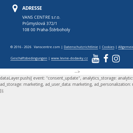
ADRESSE
VANS CENTRE s.r.o.
Průmyslová 372/1
108 00 Praha-Štěrboholy
© 2016 - 2026 Vanscentre.com
|
Datenschutzrichtlinie
|
Cookies
|
Allgemei
Geschäftsbedingungen
|
www.levne-dodavky.cz
-->
dataLayer.push({ event: "consent_update", analytics_storage: analytic
ad_storage: marketing, ad_user_data: marketing, ad_personalization:
});