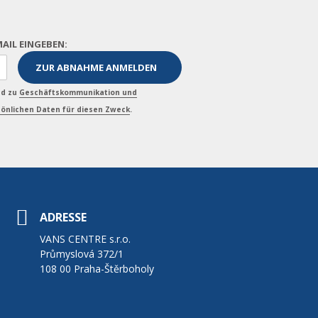
MAIL EINGEBEN:
nd zu
Geschäftskommunikation und
önlichen Daten für diesen Zweck
.
ADRESSE
VANS CENTRE s.r.o.
Průmyslová 372/1
108 00 Praha-Štěrboholy