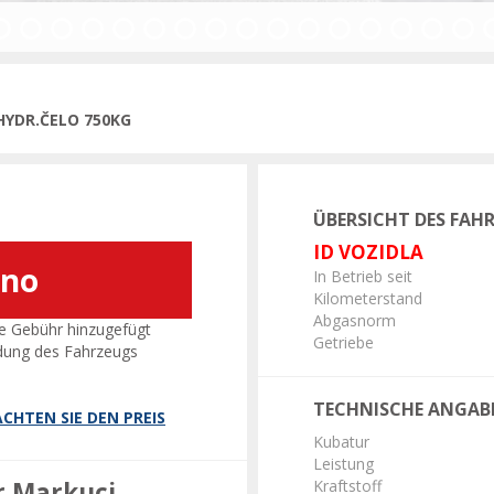
ge
 HYDR.ČELO 750KG
ÜBERSICHT DES FAH
ID VOZIDLA
áno
In Betrieb seit
Kilometerstand
Abgasnorm
e Gebühr hinzugefügt
Getriebe
dung des Fahrzeugs
TECHNISCHE ANGAB
CHTEN SIE DEN PREIS
Kubatur
Leistung
r Markuci
Kraftstoff