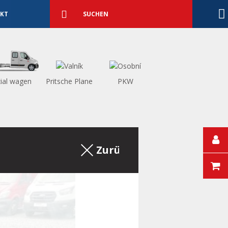
Detaillierte
Suche
Suchen
KT
ial wagen
Pritsche Plane
PKW
Zurück zum Auszug