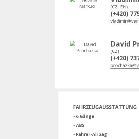
(CZ, EN)
(+420) 77
vladimir@van
David P
(CZ)
(+420) 73
prochazka@v
FAHRZEUGAUSSTATTUNG
6 Gänge
ABS
Fahrer-Airbag