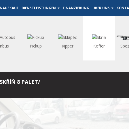
NAUSKAUF
DIENSTLEISTUNGEN
FINANZIERUNG
ÜBER UNS
KONTA
inbus
Pickup
Kipper
Koffer
Spez
SKŘÍŇ 8 PALET/