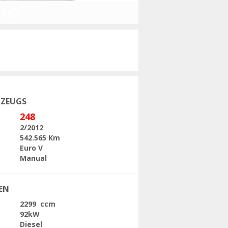
Folgende
RZEUGS
248
2/2012
542.565 Km
Euro V
Manual
EN
2299 ccm
92kW
Diesel