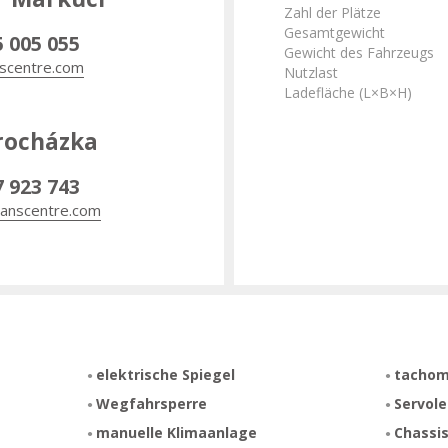
Zahl der Plätze
Gesamtgewicht
5 005 055
Gewicht des Fahrzeugs
scentre.com
Nutzlast
Ladefläche (L×B×H)
rocházka
7 923 743
anscentre.com
elektrische Spiegel
tachom
Wegfahrsperre
Servol
manuelle Klimaanlage
Chassis