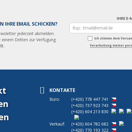
IHRE E-
N IHRE EMAIL SCHICKEN?
wsletter jederzeit abmelden.
Ich stimme dem Versa
 einem Dritten zur Verfügung
lt.
Verarbeitung meiner pers
kt
KONTAKTE
Büro:
(+420)
778 447 741
en
(+420)
737 923 743
(+420)
604 213 830
en
Verkauf:
(+420)
604 782 682
(+420)
770 193 322