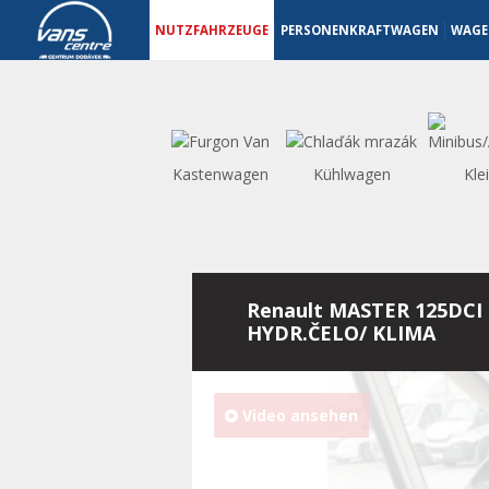
Nutzfahrzeuge - Vanscentre
Navigace
NUTZFAHRZEUGE
PERSONENKRAFTWAGEN
WAGE
Kastenwagen
Kühlwagen
Kle
Renault MASTER 125DCI 
HYDR.ČELO/ KLIMA
Video ansehen