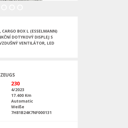
Folgende
G, CARGO BOX L (ESSELMANN)
KČNÍ DOTYKOVÝ DISPLEJ S
VZDUŠNÝ VENTILÁTOR, LED
RZEUGS
230
4/2023
17.400 Km
Automatic
Weiße
7H81B24K7NF000131