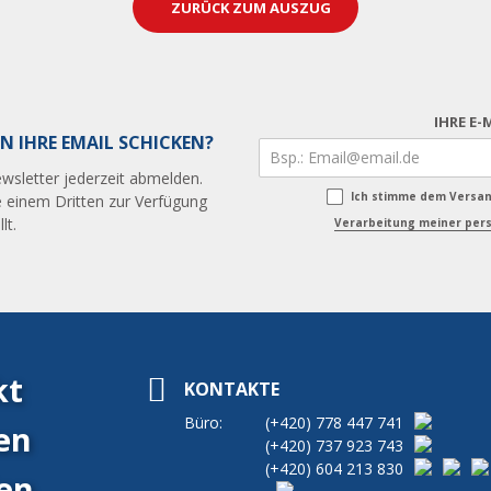
ZURÜCK ZUM AUSZUG
IHRE E-
N IHRE EMAIL SCHICKEN?
wsletter jederzeit abmelden.
Ich stimme dem Versa
 einem Dritten zur Verfügung
lt.
Verarbeitung meiner pers
kt
KONTAKTE
Büro:
(+420)
778 447 741
en
(+420)
737 923 743
(+420)
604 213 830
en