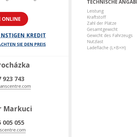
TECHNISCHE ANGAB
Leistung
Kraftstoff
E ONLINE
Zahl der Plätze
Gesamtgewicht
NSTIGEN KREDIT
Gewicht des Fahrzeugs
Nutzlast
CHTEN SIE DEN PREIS
Ladefläche (L×B×H)
rocházka
7 923 743
anscentre.com
r Markuci
5 005 055
scentre.com