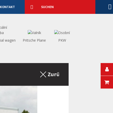
Detaillierte
Suche
Suchen
KONTAKT
ial wagen
Pritsche Plane
PKW
Zurück zum Auszug