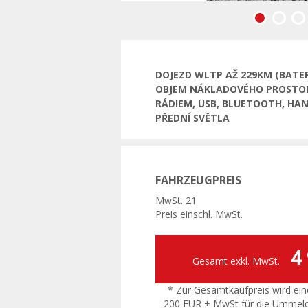
Vorherige
DOJEZD WLTP AŽ 229KM (BATERI
OBJEM NÁKLADOVÉHO PROSTORU 
RÁDIEM, USB, BLUETOOTH, HA
PŘEDNÍ SVĚTLA
FAHRZEUGPREIS
MwSt. 21
Preis einschl. MwSt.
4
Gesamt exkl. MwSt.
* Zur Gesamtkaufpreis wird ein
200 EUR + MwSt für die Ummel