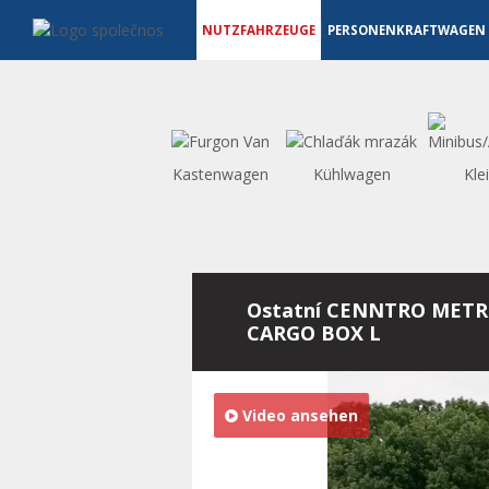
Nutzfahrzeuge - Vanscentre
Navigace
NUTZFAHRZEUGE
PERSONENKRAFTWAGEN
Kastenwagen
Kühlwagen
Kle
Ostatní CENNTRO METR
CARGO BOX L
Video ansehen