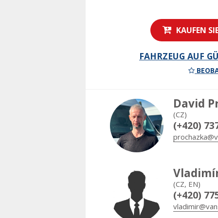
KAUFEN SI
FAHRZEUG AUF GÜ
BEOBA
David P
(CZ)
(+420) 73
prochazka@v
Vladimí
(CZ, EN)
(+420) 77
vladimir@van