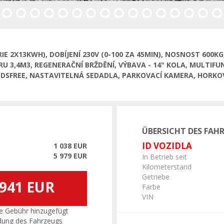
E 2X13KWH), DOBÍJENÍ 230V (0-100 ZA 45MIN), NOSNOST 600K
3,4M3, REGENERAČNÍ BRŽDĚNÍ, VÝBAVA - 14" KOLA, MULTIFUN
NDSFREE, NASTAVITELNÁ SEDADLA, PARKOVACÍ KAMERA, HORKO
ÜBERSICHT DES FAH
ID VOZIDLA
1 038 EUR
5 979 EUR
In Betrieb seit
Kilometerstand
Getriebe
 941 EUR
Farbe
VIN
e Gebühr hinzugefügt
dung des Fahrzeugs