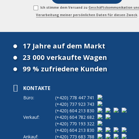
Ich stimme dem Versand zu
Geschäftskommunikation un
Verarbeitung meiner persönlichen Daten für diesen Zweck
.
17 Jahre auf dem Markt
23 000 verkaufte Wagen
99 % zufriedene Kunden
KONTAKTE
Büro:
(+420)
778 447 741
(+420)
737 923 743
(+420)
604 213 830
Verkauf:
(+420)
604 782 682
(+420)
770 193 322
(+420)
604 213 830
Ankauf:
(+420)
773 683 788