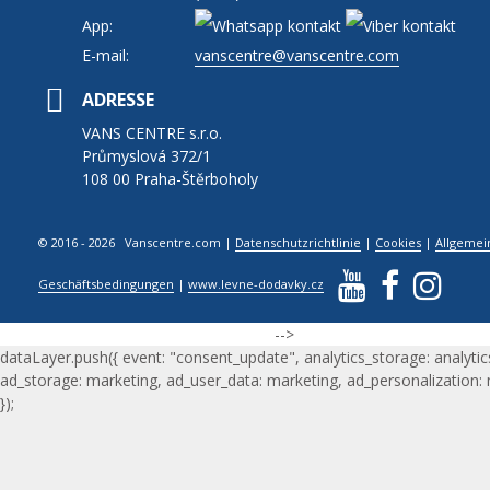
App:
E-mail:
vanscentre@vanscentre.com
ADRESSE
VANS CENTRE s.r.o.
Průmyslová 372/1
108 00 Praha-Štěrboholy
© 2016 - 2026 Vanscentre.com
|
Datenschutzrichtlinie
|
Cookies
|
Allgemei
Geschäftsbedingungen
|
www.levne-dodavky.cz
-->
dataLayer.push({ event: "consent_update", analytics_storage: analytic
ad_storage: marketing, ad_user_data: marketing, ad_personalization:
});