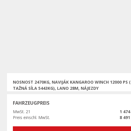
Vorherige
NOSNOST 2470KG, NAVIJÁK KANGAROO WINCH 12000 PS (
TAŽNÁ SÍLA 5443KG), LANO 28M, NÁJEZDY
FAHRZEUGPREIS
MwSt. 21
1 474
Preis einschl. MwSt.
8 491