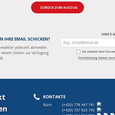
ZURÜCK ZUM AUSZUG
IHRE E-
N IHRE EMAIL SCHICKEN?
wsletter jederzeit abmelden.
Ich stimme dem Versa
 einem Dritten zur Verfügung
lt.
Verarbeitung meiner pers
kt
KONTAKTE
Büro:
(+420)
778 447 741
en
(+420)
737 923 743