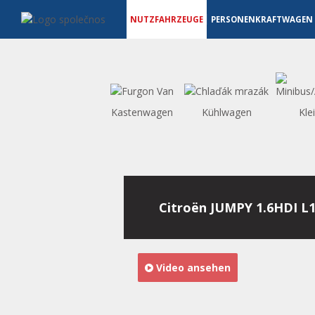
Nutzfahrzeuge - Vanscentre
Navigace
NUTZFAHRZEUGE
PERSONENKRAFTWAGEN
Kastenwagen
Kühlwagen
Kle
Citroën JUMPY 1.6HDI L
Video ansehen