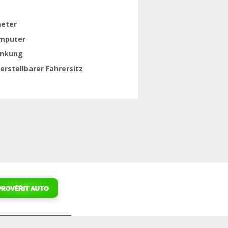
eter
mputer
enkung
rstellbarer Fahrersitz