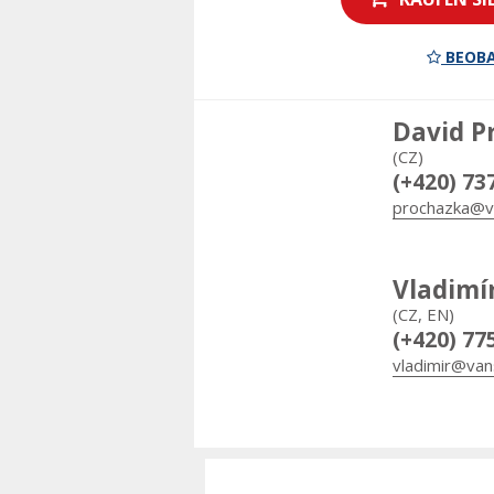
BEOBA
David P
(CZ)
(+420) 73
prochazka@v
Vladimí
(CZ, EN)
(+420) 77
vladimir@van