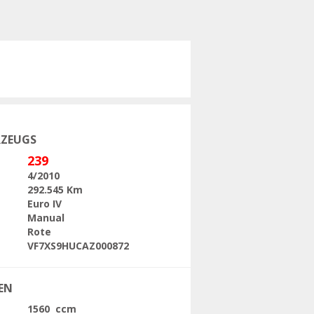
Folgende
RZEUGS
239
4/2010
292.545 Km
Euro IV
Manual
Rote
VF7XS9HUCAZ000872
EN
1560 ccm