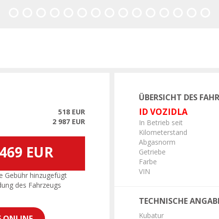
Vorherige
ÜBERSICHT DES FAH
ID VOZIDLA
518 EUR
2 987 EUR
In Betrieb seit
Kilometerstand
Abgasnorm
 469 EUR
Getriebe
Farbe
VIN
e Gebühr hinzugefügt
dung des Fahrzeugs
TECHNISCHE ANGAB
Kubatur
E ONLINE