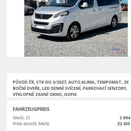
Vorherige
PŮVOD ČR, STK DO 3/2027, AUTO.KLIMA, TEMPOMAT, 2X
BOČNÍ DVEŘE, LED DENNÍ SVÍCENÍ, PARKOVACÍ SENZORY,
VÝKLOPNÉ ZADNÍ OKNO, ISOFIX
FAHRZEUGPREIS
MwSt. 21
3 894
Preis einschl. MwSt.
22 435