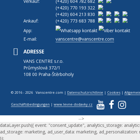
Verkauf:
(+420)
604 782 682
(+420)
770 193 322
(+420)
604 213 830
Ankauf:
(+420)
773 683 788
App:
E-mail:
vanscentre@vanscentre.com
ADRESSE
VANS CENTRE s.r.o.
Průmyslová 372/1
108 00 Praha-Štěrboholy
© 2016 - 2026 Vanscentre.com
|
Datenschutzrichtlinie
|
Cookies
|
Allgemei
Geschäftsbedingungen
|
www.levne-dodavky.cz
-->
dataLayer.push({ event: "consent_update", analytics_storage: analytic
ad_storage: marketing, ad_user_data: marketing, ad_personalization:
});