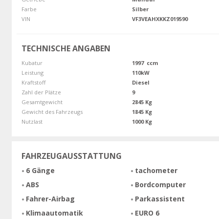
Farbe
Silber
VIN
VF3VEAHXKKZ019590
TECHNISCHE ANGABEN
Kubatur
1997 ccm
Leistung
110kW
Kraftstoff
Diesel
Zahl der Plätze
9
Gesamtgewicht
2845 Kg
Gewicht des Fahrzeugs
1845 Kg
Nutzlast
1000 Kg
FAHRZEUGAUSSTATTUNG
6 Gänge
tachometer
ABS
Bordcomputer
Fahrer-Airbag
Parkassistent
Klimaautomatik
EURO 6