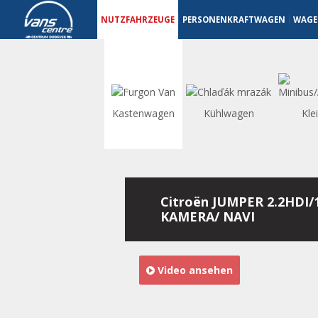
Nutzfahrzeuge - Vanscentre
Navigace
NUTZFAHRZEUGE
PERSONENKRAFTWAGEN
WAGE
Kastenwagen
Kühlwagen
Kle
Citroën JUMPER 2.2HDI/
KAMERA/ NAVI
Video ansehen