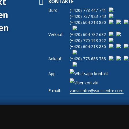
kt
KONTAKTE
Büro:
(+420)
778 447 741
en
(+420)
737 923 743
(+420)
604 213 830
en
Verkauf:
(+420)
604 782 682
(+420)
770 193 322
(+420)
604 213 830
Ankauf:
(+420)
773 683 788
App:
E-mail:
vanscentre@vanscentre.com
|
Allgemeine Geschäftsbedingungen
|
www.levne-dodavky.cz