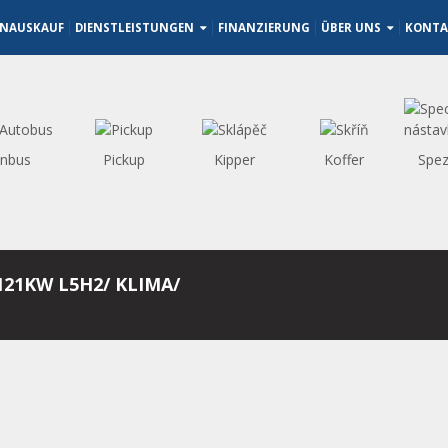
NAUSKAUF
DIENSTLEISTUNGEN
FINANZIERUNG
ÜBER UNS
KONTA
inbus
Pickup
Kipper
Koffer
Spez
121KW L5H2/ KLIMA/