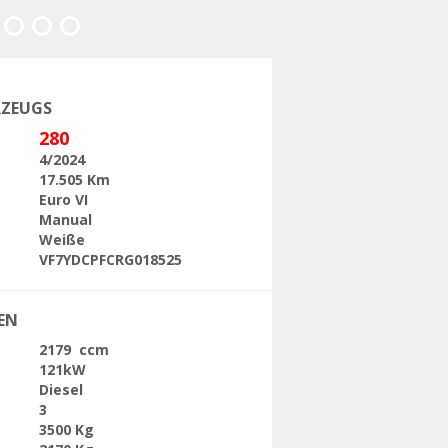
Folgende
RZEUGS
280
4/2024
17.505 Km
Euro VI
Manual
Weiße
VF7YDCPFCRG018525
EN
2179 ccm
121kW
Diesel
3
3500 Kg