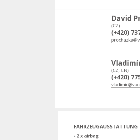
David P
(CZ)
(+420) 73
prochazka@v
Vladimí
(CZ, EN)
(+420) 77
vladimir@van
FAHRZEUGAUSSTATTUNG
2 x airbag