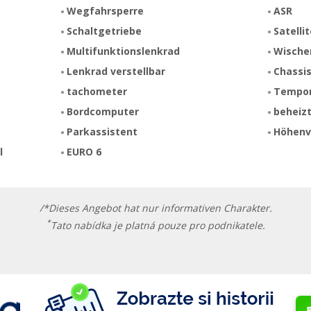
Wegfahrsperre
ASR
Schaltgetriebe
Satelli
Multifunktionslenkrad
Wische
Lenkrad verstellbar
Chassis
tachometer
Tempo
Bordcomputer
beheizt
Parkassistent
Höhenve
l
EURO 6
/*Dieses Angebot hat nur informativen Charakter.
*
Tato nabídka je platná pouze pro podnikatele.