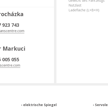
Gewicht des Fahrzeugs
Nutzlast
Ladefläche (L×B×H)
rocházka
7 923 743
anscentre.com
r Markuci
5 005 055
scentre.com
elektrische Spiegel
Servol