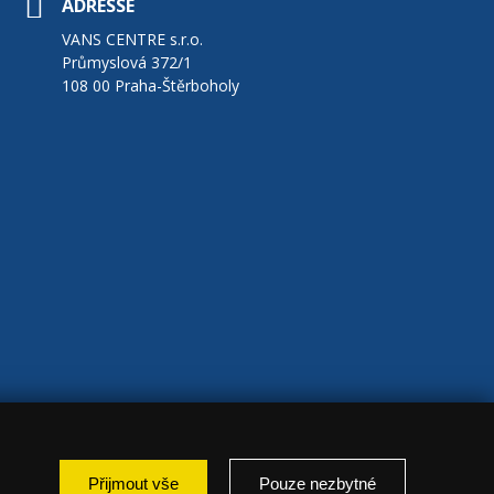
ADRESSE
VANS CENTRE s.r.o.
Průmyslová 372/1
108 00 Praha-Štěrboholy
Přijmout vše
Pouze nezbytné