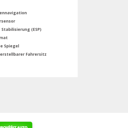
tennavigation
rsensor
 Stabilisierung (ESP)
mat
e Spiegel
rstellbarer Fahrersitz