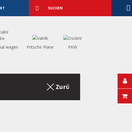
Detaillierte
Suche
Suchen
KT
ial wagen
Pritsche Plane
PKW
Zurück zum Auszug