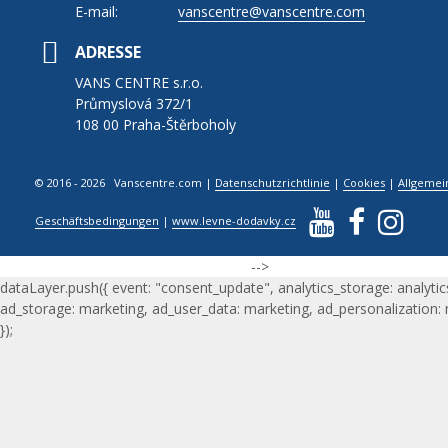
E-mail:
vanscentre@vanscentre.com
ADRESSE
VANS CENTRE s.r.o.
Průmyslová 372/1
108 00 Praha-Štěrboholy
© 2016 - 2026 Vanscentre.com
|
Datenschutzrichtlinie
|
Cookies
|
Allgemei
Geschäftsbedingungen
|
www.levne-dodavky.cz
-->
dataLayer.push({ event: "consent_update", analytics_storage: analytic
ad_storage: marketing, ad_user_data: marketing, ad_personalization:
});