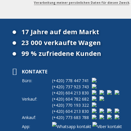
Verarbeitung meiner persönlichen Daten für diesen Zweck
.
17 Jahre auf dem Markt
23 000 verkaufte Wagen
99 % zufriedene Kunden
KONTAKTE
Büro:
(+420)
778 447 741
(+420)
737 923 743
(+420)
604 213 830
Verkauf:
(+420)
604 782 682
(+420)
770 193 322
(+420)
604 213 830
Ankauf:
(+420)
773 683 788
App: