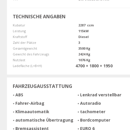
TECHNISCHE ANGABEN
Kubatur
2287 ccm
Leistung
115kW
Kraftstoff
Diesel
Zahl der Plätze
3
Gesamtgewicht
3500 Kg
Gewicht des Fahrzeugs
2424 Kg
Nutzlast
1076 Kg
4700 × 1800 × 1950
Ladefläche (L×B×H)
FAHRZEUGAUSSTATTUNG
ABS
Lenkrad verstellbar
Fahrer-Airbag
Autoradio
Klimaautomatik
tachometer
automatische Übertragung
Bordcomputer
Bremsassistent
EURO 6