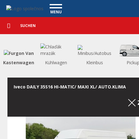
Nutzfahrzeuge - Vanscentre
Navigace
MENU
Detaillierte
NUTZFAHRZEUGE
Suche
Suchen
PERSONENKRAFTWAGEN
WAGENAUSKAUF
WAS BIETEN WIR AN
FINANZIERUNG
Kastenwagen
Kühlwagen
Kleinbus
Picku
UNSER TEAM
KONTAKT
UNSERE VIDEOS
Iveco DAILY 35S16 HI-MATIC/ MAXI XL/ AUTO.KLIMA
REFERENZ