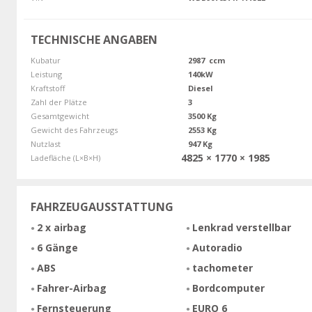
TECHNISCHE ANGABEN
Kubatur
2987 ccm
Leistung
140kW
Kraftstoff
Diesel
Zahl der Plätze
3
Gesamtgewicht
3500 Kg
Gewicht des Fahrzeugs
2553 Kg
Nutzlast
947 Kg
4825 × 1770 × 1985
Ladefläche (L×B×H)
FAHRZEUGAUSSTATTUNG
2 x airbag
Lenkrad verstellbar
6 Gänge
Autoradio
ABS
tachometer
Fahrer-Airbag
Bordcomputer
Fernsteuerung
EURO 6