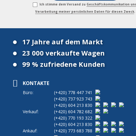
Ich stimme dem Versand zu
Geschäftskommunikation un
Verarbeitung meiner persönlichen Daten für diesen Zweck
.
17 Jahre auf dem Markt
23 000 verkaufte Wagen
99 % zufriedene Kunden
KONTAKTE
Büro:
(+420)
778 447 741
(+420)
737 923 743
(+420)
604 213 830
Verkauf:
(+420)
604 782 682
(+420)
770 193 322
(+420)
604 213 830
Ankauf:
(+420)
773 683 788