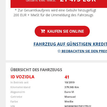
Gesamt exkl. MwSt.
* Zur Gesamtkaufpreis wird eine Gebühr hinzugefügt
200 EUR + MwSt für die Ummeldung des Fahrzeugs
KAUFEN SIE ONLINE
FAHRZEUG AUF GÜNSTIGEN KREDI
BEOBACHTEN SIE DEN PREI
ÜBERSICHT DES FAHRZEUGS
ID VOZIDLA
41
In Betrieb seit
10/2019
Kilometerstand
379.365 Km
Abgasnorm
Euro VI
Getriebe
Manual
Farbe
Weiße
VIN
WDB9076371P177522