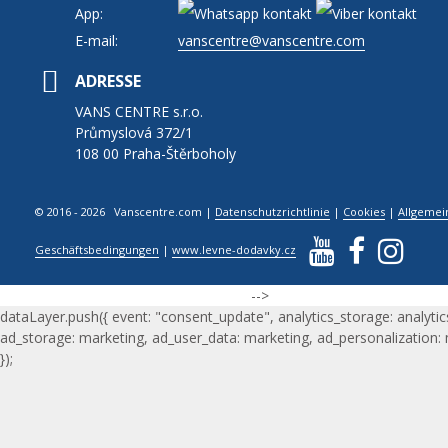
App:
E-mail:
vanscentre@vanscentre.com
ADRESSE
VANS CENTRE s.r.o.
Průmyslová 372/1
108 00 Praha-Štěrboholy
© 2016 - 2026 Vanscentre.com
|
Datenschutzrichtlinie
|
Cookies
|
Allgemei
Geschäftsbedingungen
|
www.levne-dodavky.cz
-->
dataLayer.push({ event: "consent_update", analytics_storage: analytic
ad_storage: marketing, ad_user_data: marketing, ad_personalization:
});