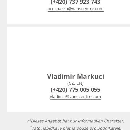
(+420) 737 923 743
prochazka@vanscentre.com
Vladimír Markuci
(CZ, EN)
(+420) 775 005 055
vladimir@vanscentre.com
/*Dieses Angebot hat nur informativen Charakter.
*
Tato nabídka je platná pouze pro podnikatele.