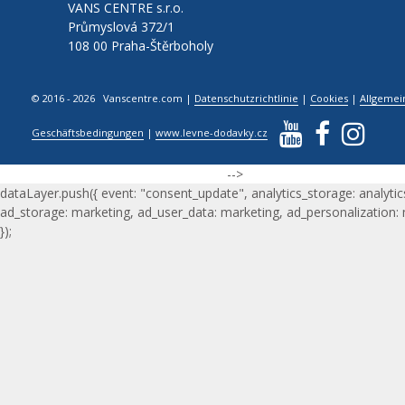
VANS CENTRE s.r.o.
Průmyslová 372/1
108 00 Praha-Štěrboholy
© 2016 - 2026 Vanscentre.com
|
Datenschutzrichtlinie
|
Cookies
|
Allgemei
Geschäftsbedingungen
|
www.levne-dodavky.cz
-->
dataLayer.push({ event: "consent_update", analytics_storage: analytic
ad_storage: marketing, ad_user_data: marketing, ad_personalization:
});