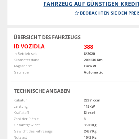
FAHRZEUG AUF GÜNSTIGEN KREDI
BEOBACHTEN SIE DEN PREI
ÜBERSICHT DES FAHRZEUGS
ID VOZIDLA
388
In Betrieb seit
8/2020
Kilometerstand
209.630 Km
Abgasnorm
Euro VI
Getriebe
Automatic
TECHNISCHE ANGABEN
Kubatur
2287 ccm
Leistung
115kW
Kraftstoff
Diesel
Zahl der Plätze
3
Gesamtgewicht
3500 Kg
Gewicht des Fahrzeugs
2457 Kg
Nutzlast
1043 Kg