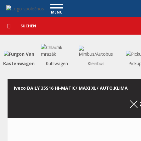
Nutzfahrzeuge - Vanscentre
Navigace
MENU
Detaillierte
NUTZFAHRZEUGE
Suche
Suchen
PERSONENKRAFTWAGEN
WAGENAUSKAUF
WAS BIETEN WIR AN
FINANZIERUNG
Kastenwagen
Kühlwagen
Kleinbus
Picku
UNSER TEAM
KONTAKT
UNSERE VIDEOS
Iveco DAILY 35S16 HI-MATIC/ MAXI XL/ AUTO.KLIMA
REFERENZ