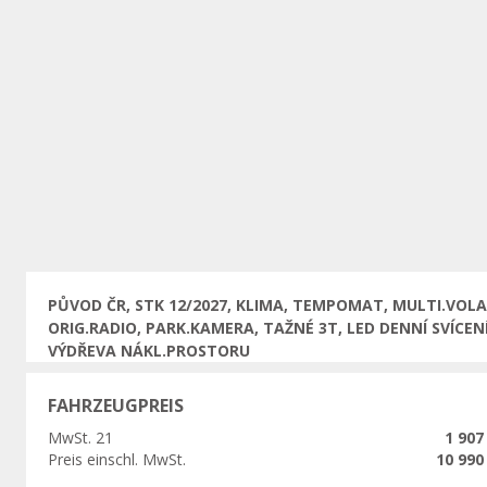
Vorherige
PŮVOD ČR, STK 12/2027, KLIMA, TEMPOMAT, MULTI.VOL
ORIG.RADIO, PARK.KAMERA, TAŽNÉ 3T, LED DENNÍ SVÍCENÍ
VÝDŘEVA NÁKL.PROSTORU
FAHRZEUGPREIS
MwSt. 21
1 907
Preis einschl. MwSt.
10 990