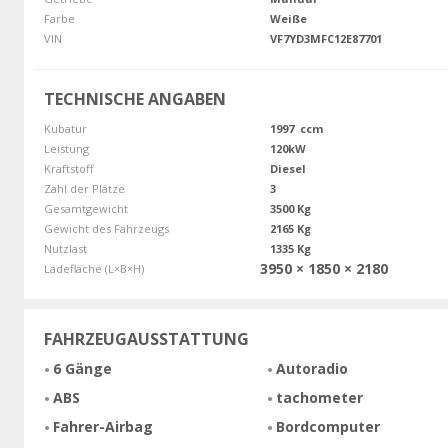
Farbe
Weiße
VIN
VF7YD3MFC12E87701
TECHNISCHE ANGABEN
Kubatur
1997 ccm
Leistung
120kW
Kraftstoff
Diesel
Zahl der Plätze
3
Gesamtgewicht
3500 Kg
Gewicht des Fahrzeugs
2165 Kg
Nutzlast
1335 Kg
3950 × 1850 × 2180
Ladefläche (L×B×H)
FAHRZEUGAUSSTATTUNG
6 Gänge
Autoradio
ABS
tachometer
Fahrer-Airbag
Bordcomputer