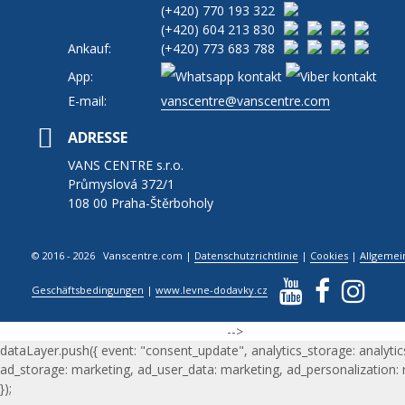
(+420)
770 193 322
(+420)
604 213 830
Ankauf:
(+420)
773 683 788
App:
E-mail:
vanscentre@vanscentre.com
ADRESSE
VANS CENTRE s.r.o.
Průmyslová 372/1
108 00 Praha-Štěrboholy
© 2016 - 2026 Vanscentre.com
|
Datenschutzrichtlinie
|
Cookies
|
Allgemei
Geschäftsbedingungen
|
www.levne-dodavky.cz
-->
dataLayer.push({ event: "consent_update", analytics_storage: analytic
ad_storage: marketing, ad_user_data: marketing, ad_personalization:
});