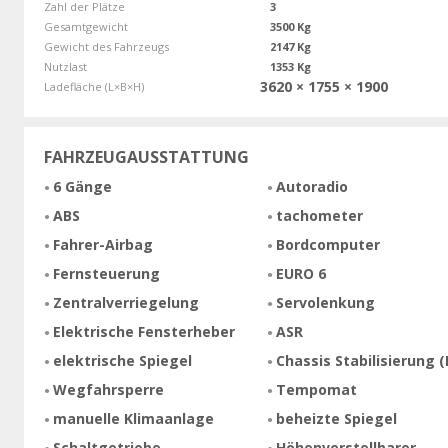
Zahl der Plätze
3
Gesamtgewicht
3500 Kg
Gewicht des Fahrzeugs
2147 Kg
Nutzlast
1353 Kg
3620 × 1755 × 1900
Ladefläche (L×B×H)
FAHRZEUGAUSSTATTUNG
6 Gänge
Autoradio
ABS
tachometer
Fahrer-Airbag
Bordcomputer
Fernsteuerung
EURO 6
Zentralverriegelung
Servolenkung
Elektrische Fensterheber
ASR
elektrische Spiegel
Chassis Stabilisierung (
Wegfahrsperre
Tempomat
manuelle Klimaanlage
beheizte Spiegel
Schaltgetriebe
Höhenverstellbarer