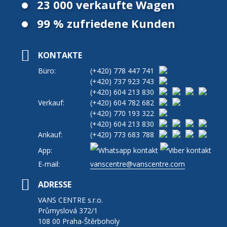
23 000 verkaufte Wagen
99 % zufriedene Kunden
KONTAKTE
Büro:
(+420)
778 447 741
(+420)
737 923 743
(+420)
604 213 830
Verkauf:
(+420)
604 782 682
(+420)
770 193 322
(+420)
604 213 830
Ankauf:
(+420)
773 683 788
App:
E-mail:
vanscentre@vanscentre.com
ADRESSE
VANS CENTRE s.r.o.
Průmyslová 372/1
108 00 Praha-Štěrboholy