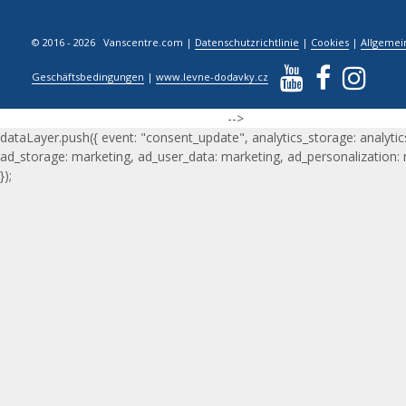
© 2016 - 2026 Vanscentre.com
|
Datenschutzrichtlinie
|
Cookies
|
Allgemei
Geschäftsbedingungen
|
www.levne-dodavky.cz
-->
dataLayer.push({ event: "consent_update", analytics_storage: analytic
ad_storage: marketing, ad_user_data: marketing, ad_personalization:
});