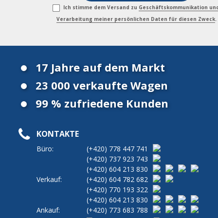
Ich stimme dem Versand zu
Geschäftskommunikation un
Verarbeitung meiner persönlichen Daten für diesen Zweck
.
17 Jahre auf dem Markt
23 000 verkaufte Wagen
99 % zufriedene Kunden
KONTAKTE
Büro:
(+420)
778 447 741
(+420)
737 923 743
(+420)
604 213 830
Verkauf:
(+420)
604 782 682
(+420)
770 193 322
(+420)
604 213 830
Ankauf:
(+420)
773 683 788