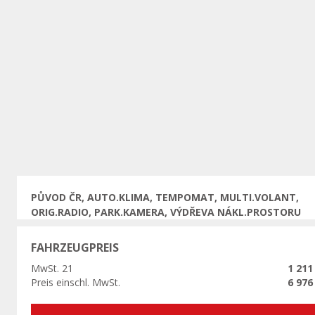
Vorherige
PŮVOD ČR, AUTO.KLIMA, TEMPOMAT, MULTI.VOLANT,
ORIG.RADIO, PARK.KAMERA, VÝDŘEVA NÁKL.PROSTORU
FAHRZEUGPREIS
MwSt. 21
1 211
Preis einschl. MwSt.
6 976