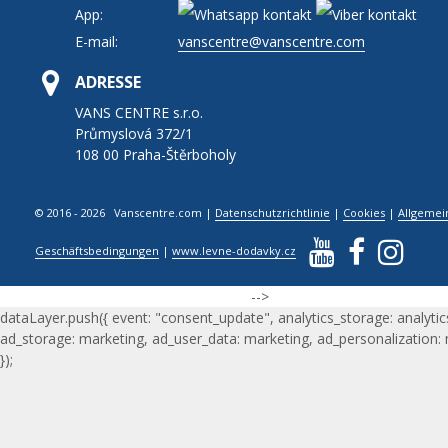
App:
E-mail:
vanscentre@vanscentre.com
ADRESSE
VANS CENTRE s.r.o.
Průmyslová 372/1
108 00 Praha-Štěrboholy
© 2016 - 2026 Vanscentre.com
|
Datenschutzrichtlinie
|
Cookies
|
Allgemei
Geschäftsbedingungen
|
www.levne-dodavky.cz
-->
dataLayer.push({ event: "consent_update", analytics_storage: analytic
ad_storage: marketing, ad_user_data: marketing, ad_personalization:
});