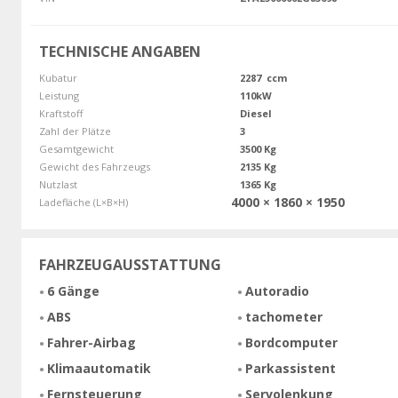
TECHNISCHE ANGABEN
Kubatur
2287 ccm
Leistung
110kW
Kraftstoff
Diesel
Zahl der Plätze
3
Gesamtgewicht
3500 Kg
Gewicht des Fahrzeugs
2135 Kg
Nutzlast
1365 Kg
4000 × 1860 × 1950
Ladefläche (L×B×H)
FAHRZEUGAUSSTATTUNG
6 Gänge
Autoradio
ABS
tachometer
Fahrer-Airbag
Bordcomputer
Klimaautomatik
Parkassistent
Fernsteuerung
Servolenkung