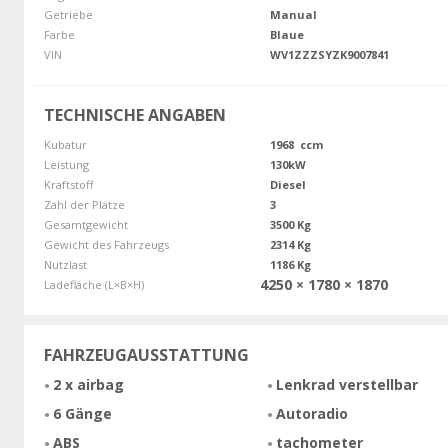
Getriebe
Manual
Farbe
Blaue
VIN
WV1ZZZSYZK9007841
TECHNISCHE ANGABEN
Kubatur
1968 ccm
Leistung
130kW
Kraftstoff
Diesel
Zahl der Plätze
3
Gesamtgewicht
3500 Kg
Gewicht des Fahrzeugs
2314 Kg
Nutzlast
1186 Kg
4250 × 1780 × 1870
Ladefläche (L×B×H)
FAHRZEUGAUSSTATTUNG
2 x airbag
Lenkrad verstellbar
6 Gänge
Autoradio
ABS
tachometer