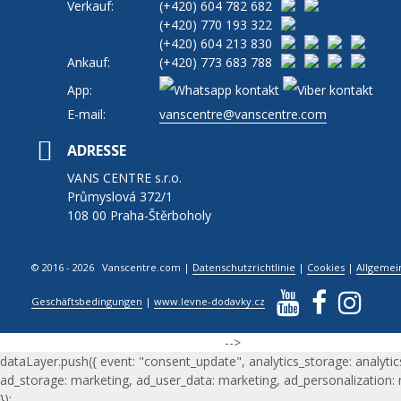
Verkauf:
(+420)
604 782 682
(+420)
770 193 322
(+420)
604 213 830
Ankauf:
(+420)
773 683 788
App:
E-mail:
vanscentre@vanscentre.com
ADRESSE
VANS CENTRE s.r.o.
Průmyslová 372/1
108 00 Praha-Štěrboholy
© 2016 - 2026 Vanscentre.com
|
Datenschutzrichtlinie
|
Cookies
|
Allgemei
Geschäftsbedingungen
|
www.levne-dodavky.cz
-->
dataLayer.push({ event: "consent_update", analytics_storage: analytic
ad_storage: marketing, ad_user_data: marketing, ad_personalization:
});