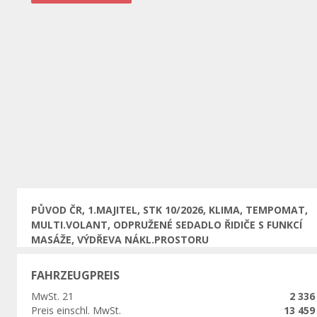
Vorherige
PŮVOD ČR, 1.MAJITEL, STK 10/2026, KLIMA, TEMPOMAT,
MULTI.VOLANT, ODPRUŽENÉ SEDADLO ŘIDIČE S FUNKCÍ
MASÁŽE, VÝDŘEVA NÁKL.PROSTORU
FAHRZEUGPREIS
MwSt. 21
2 336
Preis einschl. MwSt.
13 459