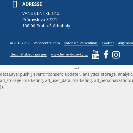
ADRESSE
VANS CENTRE s.r.o.
Průmyslová 372/1
108 00 Praha-Štěrboholy
© 2016 - 2026 Vanscentre.com
|
Datenschutzrichtlinie
|
Cookies
|
Allgemei
Geschäftsbedingungen
|
www.levne-dodavky.cz
-->
dataLayer.push({ event: "consent_update", analytics_storage: analytic
ad_storage: marketing, ad_user_data: marketing, ad_personalization:
});