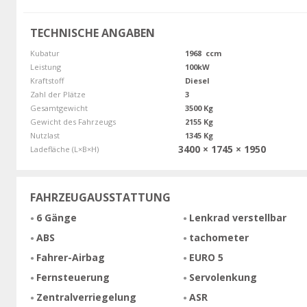
TECHNISCHE ANGABEN
Kubatur
1968 ccm
Leistung
100kW
Kraftstoff
Diesel
Zahl der Plätze
3
Gesamtgewicht
3500 Kg
Gewicht des Fahrzeugs
2155 Kg
Nutzlast
1345 Kg
3400 × 1745 × 1950
Ladefläche (L×B×H)
FAHRZEUGAUSSTATTUNG
6 Gänge
Lenkrad verstellbar
ABS
tachometer
Fahrer-Airbag
EURO 5
Fernsteuerung
Servolenkung
Zentralverriegelung
ASR