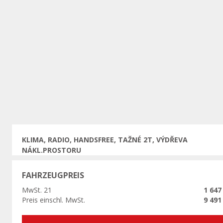
Vorherige
KLIMA, RADIO, HANDSFREE, TAŽNÉ 2T, VÝDŘEVA
NÁKL.PROSTORU
FAHRZEUGPREIS
MwSt. 21
1 647
Preis einschl. MwSt.
9 491