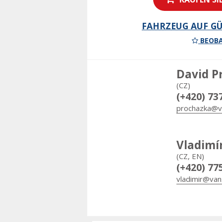
FAHRZEUG AUF GÜ
BEOBA
David P
(CZ)
(+420) 73
prochazka@v
Vladimí
(CZ, EN)
(+420) 77
vladimir@van