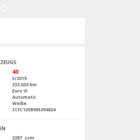
Folgende
RZEUGS
40
5/2019
333.630 Km
Euro VI
Automatic
Weiße
ZCFC135B905294824
EN
2287 ccm