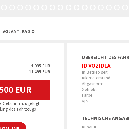
rige
TI.VOLANT, RADIO
ÜBERSICHT DES FAH
ID VOZIDLA
1 995 EUR
11 495 EUR
In Betrieb seit
Kilometerstand
Abgasnorm
 500 EUR
Getriebe
Farbe
VIN
e Gebühr hinzugefügt
dung des Fahrzeugs
TECHNISCHE ANGAB
Kubatur
E ONLINE