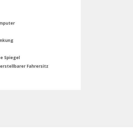
mputer
enkung
e Spiegel
rstellbarer Fahrersitz