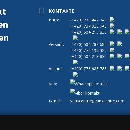
kt
KONTAKTE
Büro:
(+420)
778 447 741
en
(+420)
737 923 743
(+420)
604 213 830
en
Verkauf:
(+420)
604 782 682
(+420)
770 193 322
(+420)
604 213 830
Ankauf:
(+420)
773 683 788
App:
E-mail:
vanscentre@vanscentre.com
|
Allgemeine Geschäftsbedingungen
|
www.levne-dodavky.cz