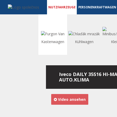
Nutzfahrzeuge - Vanscentre
Navigace
NUTZFAHRZEUGE
PERSONENKRAFTWAGEN
Kastenwagen
Kühlwagen
Kle
Iveco DAILY 35S16 HI-MA
AUTO.KLIMA
Video ansehen