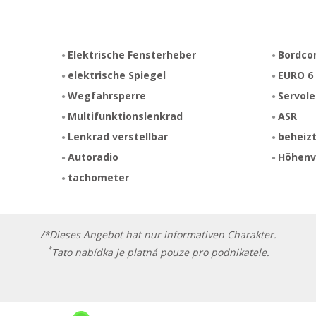
Elektrische Fensterheber
Bordco
elektrische Spiegel
EURO 6
Wegfahrsperre
Servol
Multifunktionslenkrad
ASR
Lenkrad verstellbar
beheizt
Autoradio
Höhenve
tachometer
/*Dieses Angebot hat nur informativen Charakter.
*
Tato nabídka je platná pouze pro podnikatele.