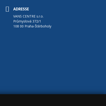
ADRESSE
VANS CENTRE s.r.o.
Průmyslová 372/1
108 00 Praha-Štěrboholy