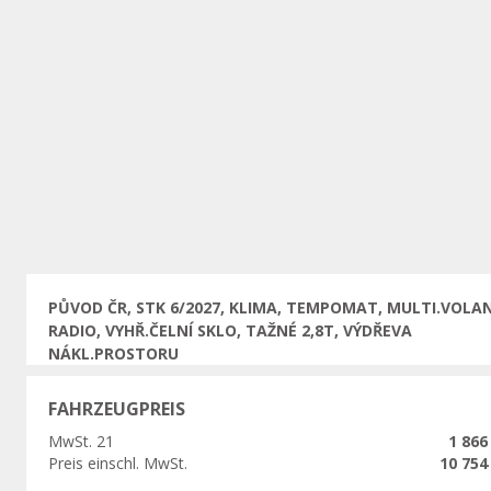
Vorherige
PŮVOD ČR, STK 6/2027, KLIMA, TEMPOMAT, MULTI.VOLA
RADIO, VYHŘ.ČELNÍ SKLO, TAŽNÉ 2,8T, VÝDŘEVA
NÁKL.PROSTORU
FAHRZEUGPREIS
MwSt. 21
1 866
Preis einschl. MwSt.
10 754