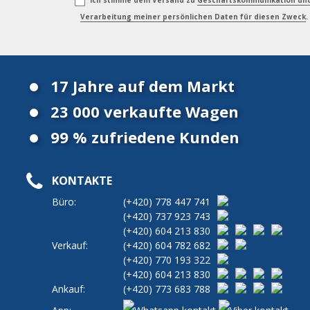
Ich stimme dem Versand zu
Geschäftskommunikation un
Verarbeitung meiner persönlichen Daten für diesen Zweck
.
17 Jahre auf dem Markt
23 000 verkaufte Wagen
99 % zufriedene Kunden
KONTAKTE
Büro:
(+420)
778 447 741
(+420)
737 923 743
(+420)
604 213 830
Verkauf:
(+420)
604 782 682
(+420)
770 193 322
(+420)
604 213 830
Ankauf:
(+420)
773 683 788