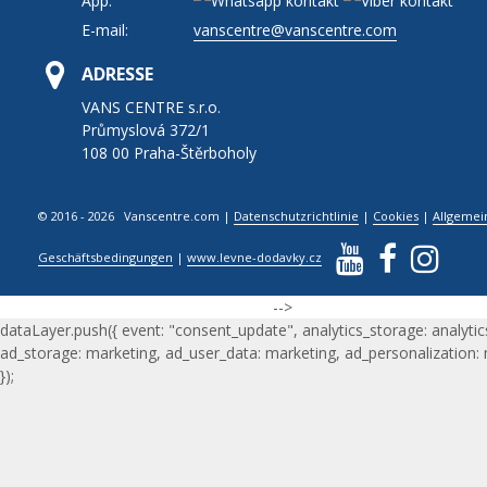
App:
E-mail:
vanscentre@vanscentre.com
ADRESSE
VANS CENTRE s.r.o.
Průmyslová 372/1
108 00 Praha-Štěrboholy
© 2016 - 2026 Vanscentre.com
|
Datenschutzrichtlinie
|
Cookies
|
Allgemei
Geschäftsbedingungen
|
www.levne-dodavky.cz
-->
dataLayer.push({ event: "consent_update", analytics_storage: analytic
ad_storage: marketing, ad_user_data: marketing, ad_personalization:
});