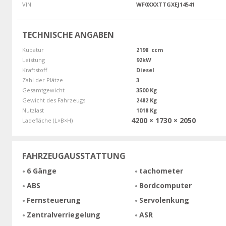
VIN
WF0XXXTTGXEJ14541
TECHNISCHE ANGABEN
Kubatur
2198 ccm
Leistung
92kW
Kraftstoff
Diesel
Zahl der Plätze
3
Gesamtgewicht
3500 Kg
Gewicht des Fahrzeugs
2482 Kg
Nutzlast
1018 Kg
4200 × 1730 × 2050
Ladefläche (L×B×H)
FAHRZEUGAUSSTATTUNG
6 Gänge
tachometer
ABS
Bordcomputer
Fernsteuerung
Servolenkung
Zentralverriegelung
ASR