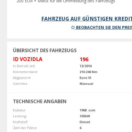
200 EUR + MwSt für die Ummeldung des Fahrzeugs
FAHRZEUG AUF GÜNSTIGEN KREDI
BEOBACHTEN SIE DEN PREI
ÜBERSICHT DES FAHRZEUGS
ID VOZIDLA
196
In Betrieb seit
12/2016
Kilometerstand
210.240 Km
Abgasnorm
Euro VI
Getriebe
Manual
TECHNISCHE ANGABEN
Kubatur
1968 ccm
Leistung
103kW
Kraftstoff
Diesel
Zahl der Plätze
6