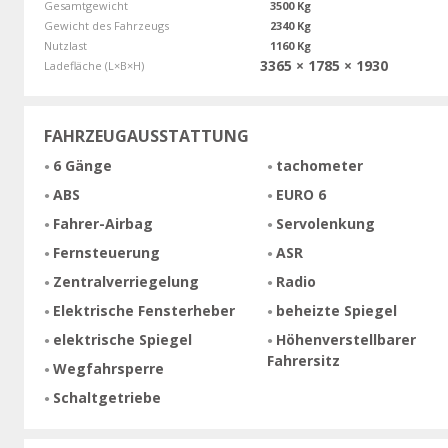
Gesamtgewicht
3500 Kg
Gewicht des Fahrzeugs
2340 Kg
Nutzlast
1160 Kg
3365 × 1785 × 1930
Ladefläche (L×B×H)
FAHRZEUGAUSSTATTUNG
6 Gänge
tachometer
ABS
EURO 6
Fahrer-Airbag
Servolenkung
Fernsteuerung
ASR
Zentralverriegelung
Radio
Elektrische Fensterheber
beheizte Spiegel
elektrische Spiegel
Höhenverstellbarer
Fahrersitz
Wegfahrsperre
Schaltgetriebe