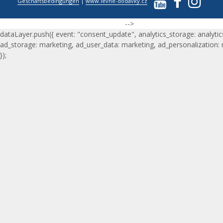
Geschäftsbedingungen
|
www.levne-dodavky.cz
-->
dataLayer.push({ event: "consent_update", analytics_storage: analytic
ad_storage: marketing, ad_user_data: marketing, ad_personalization:
});