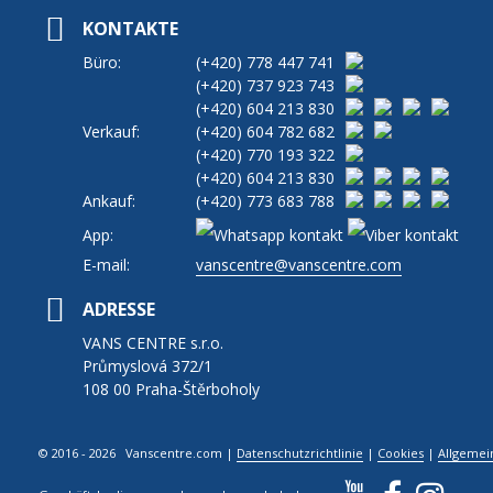
KONTAKTE
Büro:
(+420)
778 447 741
(+420)
737 923 743
(+420)
604 213 830
Verkauf:
(+420)
604 782 682
(+420)
770 193 322
(+420)
604 213 830
Ankauf:
(+420)
773 683 788
App:
E-mail:
vanscentre@vanscentre.com
ADRESSE
VANS CENTRE s.r.o.
Průmyslová 372/1
108 00 Praha-Štěrboholy
© 2016 - 2026 Vanscentre.com
|
Datenschutzrichtlinie
|
Cookies
|
Allgemei