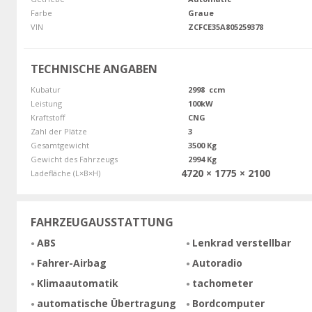
Farbe
Graue
VIN
ZCFCE35A805259378
TECHNISCHE ANGABEN
Kubatur
2998 ccm
Leistung
100kW
Kraftstoff
CNG
Zahl der Plätze
3
Gesamtgewicht
3500 Kg
Gewicht des Fahrzeugs
2994 Kg
4720 × 1775 × 2100
Ladefläche (L×B×H)
FAHRZEUGAUSSTATTUNG
ABS
Lenkrad verstellbar
Fahrer-Airbag
Autoradio
Klimaautomatik
tachometer
automatische Übertragung
Bordcomputer