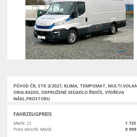
Vorherige
PŮVOD ČR, STK 2/2027, KLIMA, TEMPOMAT, MULTI.VOLA
ORIG.RADIO, ODPRUŽENÉ SEDADLO ŘIDIČE, VÝDŘEVA
NÁKL.PROSTORU
FAHRZEUGPREIS
MwSt. 21
1 735
Preis einschl. MwSt.
9 999