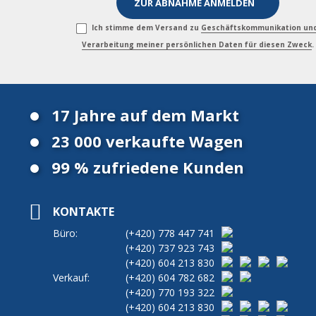
Ich stimme dem Versand zu
Geschäftskommunikation un
Verarbeitung meiner persönlichen Daten für diesen Zweck
.
17 Jahre auf dem Markt
23 000 verkaufte Wagen
99 % zufriedene Kunden
KONTAKTE
Büro:
(+420)
778 447 741
(+420)
737 923 743
(+420)
604 213 830
Verkauf:
(+420)
604 782 682
(+420)
770 193 322
(+420)
604 213 830