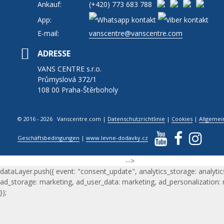
Ankauf:
(+420)
773 683 788
App:
E-mail:
vanscentre@vanscentre.com
ADRESSE
VANS CENTRE s.r.o.
Průmyslová 372/1
108 00 Praha-Štěrboholy
© 2016 - 2026 Vanscentre.com
|
Datenschutzrichtlinie
|
Cookies
|
Allgemei
Geschäftsbedingungen
|
www.levne-dodavky.cz
-->
dataLayer.push({ event: "consent_update", analytics_storage: analytic
ad_storage: marketing, ad_user_data: marketing, ad_personalization:
});