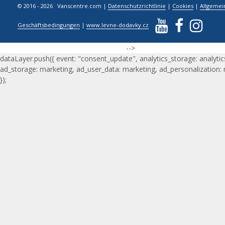
© 2016 - 2026 Vanscentre.com
|
Datenschutzrichtlinie
|
Cookies
|
Allgemei
Geschäftsbedingungen
|
www.levne-dodavky.cz
-->
dataLayer.push({ event: "consent_update", analytics_storage: analytic
ad_storage: marketing, ad_user_data: marketing, ad_personalization:
});