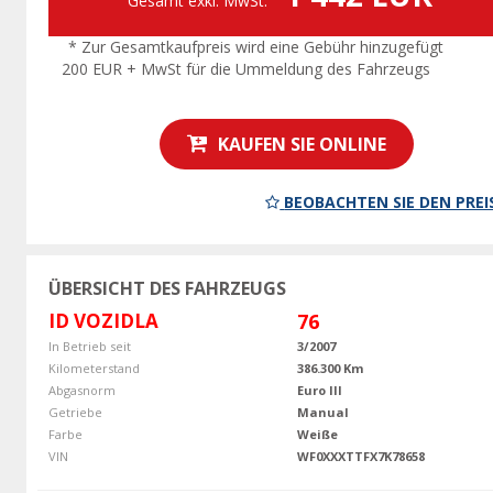
Gesamt exkl. MwSt.
* Zur Gesamtkaufpreis wird eine Gebühr hinzugefügt
200 EUR + MwSt für die Ummeldung des Fahrzeugs
KAUFEN SIE ONLINE
BEOBACHTEN SIE DEN PREI
ÜBERSICHT DES FAHRZEUGS
ID VOZIDLA
76
In Betrieb seit
3/2007
Kilometerstand
386.300 Km
Abgasnorm
Euro III
Getriebe
Manual
Farbe
Weiße
VIN
WF0XXXTTFX7K78658