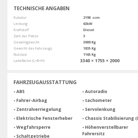
TECHNISCHE ANGABEN
Kubatur
2198 ccm
Leistung
63kW
Kraftstoff
Diesel
Zahl der Plätze
3
Gesamtgewicht
3000 Kg
Gewicht des Fahrzeugs
1835 Kg
Nutzlast
1165 Kg
3340 × 1755 × 2000
Ladefläche (L×B×H)
FAHRZEUGAUSSTATTUNG
ABS
Autoradio
Fahrer-Airbag
tachometer
Zentralverriegelung
Servolenkung
Elektrische Fensterheber
Chassis Stabilisierung (
Wegfahrsperre
Höhenverstellbarer
Fahrersitz
Schaltgetriebe