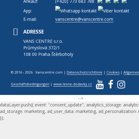
Ankauf:
(+420)
773 683 788
App:
E-mail:
vanscentre@vanscentre.com
ADRESSE
VANS CENTRE s.r.o.
Průmyslová 372/1
108 00 Praha-Štěrboholy
© 2016 - 2026 Vanscentre.com
|
Datenschutzrichtlinie
|
Cookies
|
Allgemei
Geschäftsbedingungen
|
www.levne-dodavky.cz
-->
dataLayer.push({ event: "consent_update", analytics_storage: analytic
ad_storage: marketing, ad_user_data: marketing, ad_personalization:
});