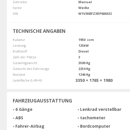
Getriebe
Manual
Farbe
Weiße
VIN
W1V3KBFZ3RP686332
TECHNISCHE ANGABEN
Kubatur
1950 ccm
Leistung
125kW
Kraftstoff
Diesel
Zahl der Plätze
3
Gesamtgewicht
3500 Kg
Gewicht des Fahrzeugs
2254 Kg
Nutzlast
1246 Kg
3350 × 1765 × 1980
Ladefläche (L×B×H)
FAHRZEUGAUSSTATTUNG
6 Gänge
Lenkrad verstellbar
ABS
tachometer
Fahrer-Airbag
Bordcomputer