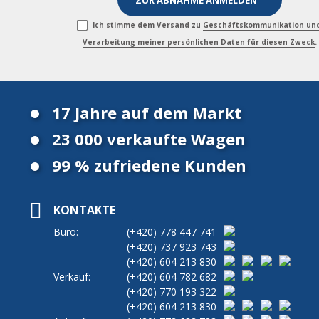
Ich stimme dem Versand zu
Geschäftskommunikation un
Verarbeitung meiner persönlichen Daten für diesen Zweck
.
17 Jahre auf dem Markt
23 000 verkaufte Wagen
99 % zufriedene Kunden
KONTAKTE
Büro:
(+420)
778 447 741
(+420)
737 923 743
(+420)
604 213 830
Verkauf:
(+420)
604 782 682
(+420)
770 193 322
(+420)
604 213 830