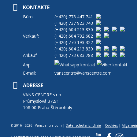
KONTAKTE
Büro:
(+420)
778 447 741
(+420)
737 923 743
(+420)
604 213 830
Verkauf:
(+420)
604 782 682
(+420)
770 193 322
(+420)
604 213 830
Ankauf:
(+420)
773 683 788
App:
E-mail:
vanscentre@vanscentre.com
ADRESSE
VANS CENTRE s.r.o.
Průmyslová 372/1
108 00 Praha-Štěrboholy
© 2016 - 2026 Vanscentre.com
|
Datenschutzrichtlinie
|
Cookies
|
Allgemei
Geschäftsbedingungen
|
www.levne-dodavky.cz