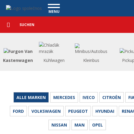
Nutzfahrzeuge - Vanscentre
Navigace
MENU
Detaillierte
NUTZFAHRZEUGE
Suche
Suchen
PERSONENKRAFTWAGEN
WAGENAUSKAUF
WAS BIETEN WIR AN
FINANZIERUNG
Kastenwagen
Kühlwagen
Kleinbus
Picku
UNSER TEAM
KONTAKT
UNSERE VIDEOS
REFERENZ
ALLE MARKEN
MERCEDES
IVECO
CITROËN
FI
FORD
VOLKSWAGEN
PEUGEOT
HYUNDAI
RENA
NISSAN
MAN
OPEL