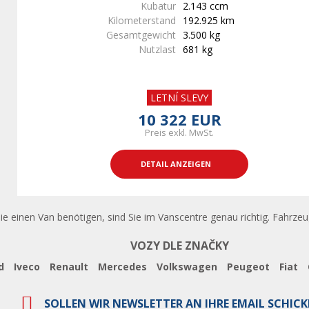
Kubatur
2.143 ccm
Kilometerstand
192.925 km
Gesamtgewicht
3.500 kg
Nutzlast
681 kg
LETNÍ SLEVY
10 322 EUR
Preis exkl. MwSt.
DETAIL ANZEIGEN
nen Van benötigen, sind Sie im Vanscentre genau richtig. Fahrzeuge 
VOZY DLE ZNAČKY
d
Iveco
Renault
Mercedes
Volkswagen
Peugeot
Fiat
SOLLEN WIR NEWSLETTER AN IHRE EMAIL SCHICK