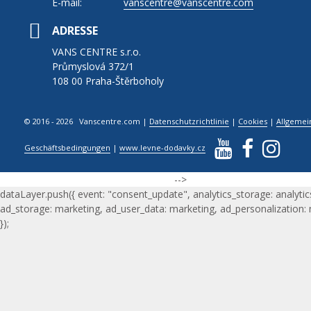
E-mail:
vanscentre@vanscentre.com
ADRESSE
VANS CENTRE s.r.o.
Průmyslová 372/1
108 00 Praha-Štěrboholy
© 2016 - 2026 Vanscentre.com
|
Datenschutzrichtlinie
|
Cookies
|
Allgemei
Geschäftsbedingungen
|
www.levne-dodavky.cz
-->
dataLayer.push({ event: "consent_update", analytics_storage: analytic
ad_storage: marketing, ad_user_data: marketing, ad_personalization:
});