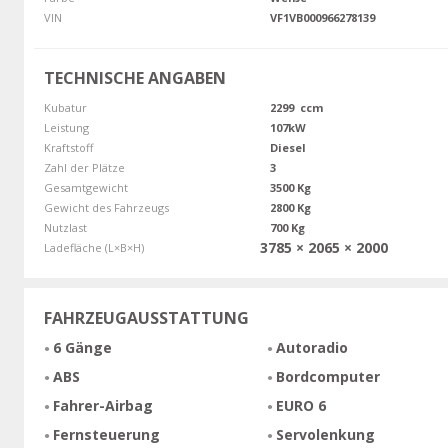
VIN
VF1VB000966278139
TECHNISCHE ANGABEN
Kubatur
2299 ccm
Leistung
107kW
Kraftstoff
Diesel
Zahl der Plätze
3
Gesamtgewicht
3500 Kg
Gewicht des Fahrzeugs
2800 Kg
Nutzlast
700 Kg
3785 × 2065 × 2000
Ladefläche (L×B×H)
FAHRZEUGAUSSTATTUNG
6 Gänge
Autoradio
ABS
Bordcomputer
Fahrer-Airbag
EURO 6
Fernsteuerung
Servolenkung