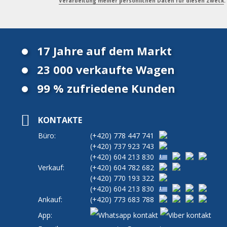
Verarbeitung meiner persönlichen Daten für diesen Zweck
.
17 Jahre auf dem Markt
23 000 verkaufte Wagen
99 % zufriedene Kunden
KONTAKTE
Büro:
(+420)
778 447 741
(+420)
737 923 743
(+420)
604 213 830
Verkauf:
(+420)
604 782 682
(+420)
770 193 322
(+420)
604 213 830
Ankauf:
(+420)
773 683 788
App: