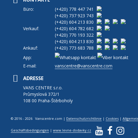
Büro:
(+420)
778 447 741
(+420)
737 923 743
(+420)
604 213 830
Verkauf:
(+420)
604 782 682
(+420)
770 193 322
(+420)
604 213 830
Ankauf:
(+420)
773 683 788
App:
E-mail:
vanscentre@vanscentre.com
ADRESSE
VANS CENTRE s.r.o.
Průmyslová 372/1
108 00 Praha-Štěrboholy
© 2016 - 2026 Vanscentre.com
|
Datenschutzrichtlinie
|
Cookies
|
Allgemei
Geschäftsbedingungen
|
www.levne-dodavky.cz