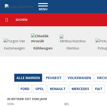
Nutzfahrzeuge - Vanscentre
Navigace
MENU
Detaillierte
NUTZFAHRZEUGE
Suche
Suchen
PERSONENKRAFTWAGEN
WAGENAUSKAUF
WAS BIETEN WIR AN
FINANZIERUNG
Kastenwagen
Kühlwagen
Kleinbus
Picku
UNSER TEAM
KONTAKT
UNSERE VIDEOS
REFERENZ
ALLE MARKEN
PEUGEOT
VOLKSWAGEN
IVECO
FORD
OPEL
RENAULT
MERCEDES
FIAT
IN BETRIEB SEIT DEM JAHR
VON
BIS