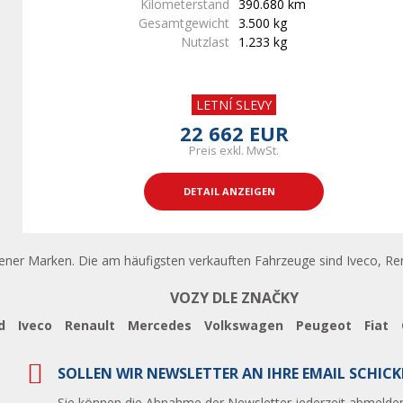
Kilometerstand
390.680 km
Gesamtgewicht
3.500 kg
Nutzlast
1.233 kg
LETNÍ SLEVY
22 662 EUR
Preis exkl. MwSt.
DETAIL ANZEIGEN
ner Marken. Die am häufigsten verkauften Fahrzeuge sind Iveco, Renau
VOZY DLE ZNAČKY
d
Iveco
Renault
Mercedes
Volkswagen
Peugeot
Fiat
SOLLEN WIR NEWSLETTER AN IHRE EMAIL SCHICK
Sie können die Abnahme der Newsletter jederzeit abmelden