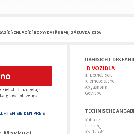
AZÍCÍ/CHLADÍCÍ BOXY/DVEŘE 5+5, ZÁSUVKA 380V
ÜBERSICHT DES FAH
ID VOZIDLA
áno
In Betrieb seit
Kilometerstand
Abgasnorm
e Gebühr hinzugefügt
Getriebe
dung des Fahrzeugs
TECHNISCHE ANGAB
CHTEN SIE DEN PREIS
Kubatur
Leistung
r Markuci
Kraftstoff