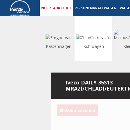
Nutzfahrzeuge - Vanscentre
Navigace
NUTZFAHRZEUGE
PERSONENKRAFTWAGEN
WAGE
Kastenwagen
Kühlwagen
Kle
Iveco DAILY 35S13
MRAZÍ/CHLADÍ/EUTEKTI
Video ansehen