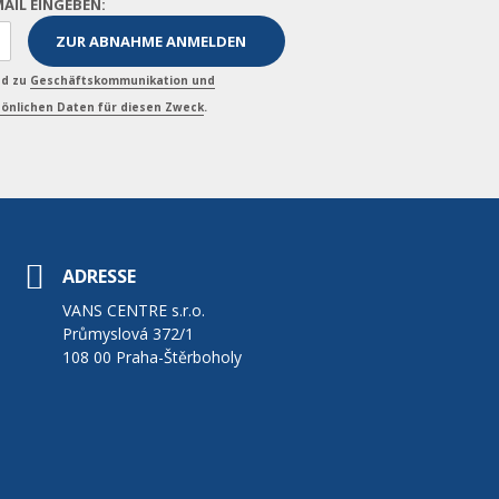
MAIL EINGEBEN:
nd zu
Geschäftskommunikation und
önlichen Daten für diesen Zweck
.
ADRESSE
VANS CENTRE s.r.o.
Průmyslová 372/1
108 00 Praha-Štěrboholy