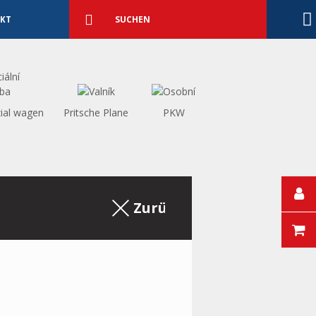
Detaillierte
Suche
Suchen
KT
ial wagen
Pritsche Plane
PKW
Zurück zum Auszug