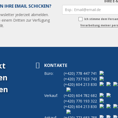
IHRE E-
N IHRE EMAIL SCHICKEN?
wsletter jederzeit abmelden.
Ich stimme dem Versa
 einem Dritten zur Verfügung
lt.
Verarbeitung meiner pers
kt
KONTAKTE
Büro:
(+420)
778 447 741
en
(+420)
737 923 743
(+420)
604 213 830
en
Verkauf:
(+420)
604 782 682
(+420)
770 193 322
(+420)
604 213 830
Ankauf:
(+420)
773 683 788