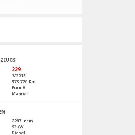
Folgende
RZEUGS
229
7/2013
373.720 Km
Euro V
Manual
EN
2287 ccm
93kW
Diesel