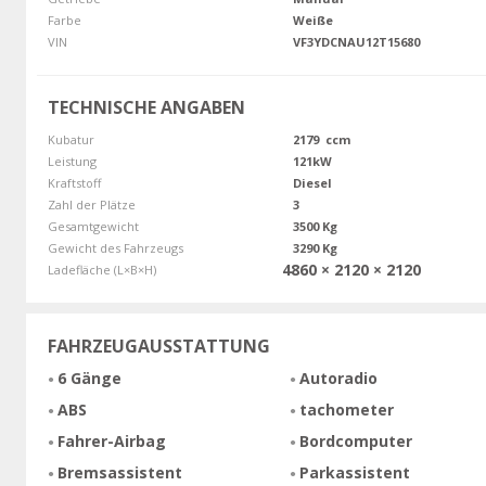
Farbe
Weiße
VIN
VF3YDCNAU12T15680
TECHNISCHE ANGABEN
Kubatur
2179 ccm
Leistung
121kW
Kraftstoff
Diesel
Zahl der Plätze
3
Gesamtgewicht
3500 Kg
Gewicht des Fahrzeugs
3290 Kg
4860 × 2120 × 2120
Ladefläche (L×B×H)
FAHRZEUGAUSSTATTUNG
6 Gänge
Autoradio
ABS
tachometer
Fahrer-Airbag
Bordcomputer
Bremsassistent
Parkassistent