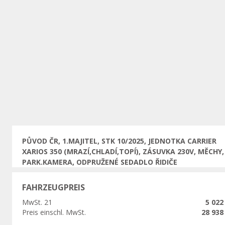
Vorherige
PŮVOD ČR, 1.MAJITEL, STK 10/2025, JEDNOTKA CARRIER
XARIOS 350 (MRAZÍ,CHLADÍ,TOPÍ), ZÁSUVKA 230V, MĚCHY,
PARK.KAMERA, ODPRUŽENÉ SEDADLO ŘIDIČE
FAHRZEUGPREIS
MwSt. 21
5 022
Preis einschl. MwSt.
28 938