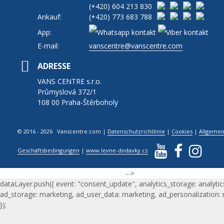
(+420)
604 213 830
Ankauf:
(+420)
773 683 788
App:
E-mail:
vanscentre@vanscentre.com
ADRESSE
VANS CENTRE s.r.o.
Průmyslová 372/1
108 00 Praha-Štěrboholy
© 2016 - 2026 Vanscentre.com
|
Datenschutzrichtlinie
|
Cookies
|
Allgemei
Geschäftsbedingungen
|
www.levne-dodavky.cz
-->
dataLayer.push({ event: "consent_update", analytics_storage: analytic
ad_storage: marketing, ad_user_data: marketing, ad_personalization:
});