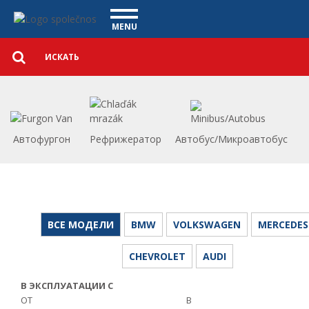
автомобили - Vanscentre
Navigace
MENU
Подробный
КОММЕРЧЕСКИЕ АВТОМОБИЛИ
поиск
Искать
АВТОМОБИЛИ
ПОКУПКА
ЧТО МЫ ПРЕДЛАГАЕМ
ФИНАНСИРОВАНИЕ
Автофургон
Рефрижератор
Автобус/Микроавтобус
НАША КОМАНДА
КОНТАКТЫ
НАШЕ ВИДЕО
CСЫЛКА
ВСЕ МОДЕЛИ
BMW
VOLKSWAGEN
MERCEDES
CHEVROLET
AUDI
В ЭКСПЛУАТАЦИИ С
ОТ
В