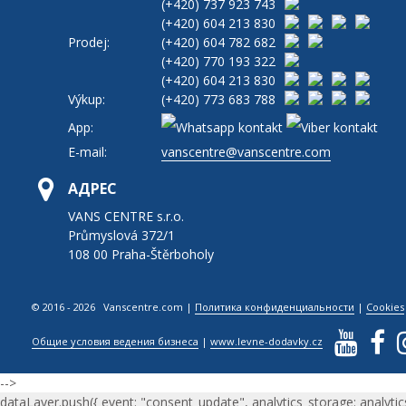
(+420)
737 923 743
(+420)
604 213 830
Prodej:
(+420)
604 782 682
(+420)
770 193 322
(+420)
604 213 830
Výkup:
(+420)
773 683 788
App:
E-mail:
vanscentre@vanscentre.com
АДРЕС
VANS CENTRE s.r.o.
Průmyslová 372/1
108 00 Praha-Štěrboholy
© 2016 - 2026 Vanscentre.com
|
Политика конфиденциальности
|
Cookies
Общие условия ведения бизнеса
|
www.levne-dodavky.cz
-->
dataLayer.push({ event: "consent_update", analytics_storage: analytic