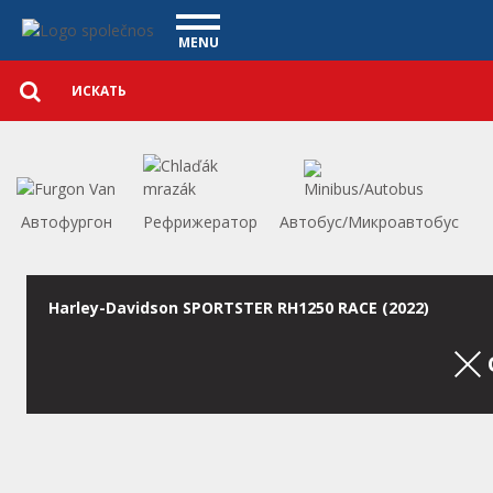
автомобили - Vanscentre
Navigace
MENU
Подробный
КОММЕРЧЕСКИЕ АВТОМОБИЛИ
поиск
Искать
АВТОМОБИЛИ
ПОКУПКА
ЧТО МЫ ПРЕДЛАГАЕМ
ФИНАНСИРОВАНИЕ
Автофургон
Рефрижератор
Автобус/Микроавтобус
НАША КОМАНДА
КОНТАКТЫ
НАШЕ ВИДЕО
Harley-Davidson SPORTSTER RH1250 RACE (2022)
CСЫЛКА