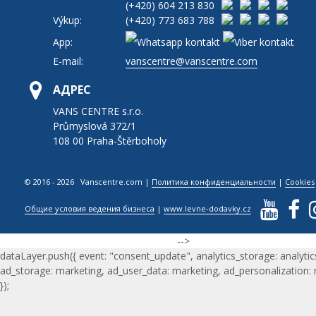
(+420)
604 213 830
Výkup:
(+420)
773 683 788
App:
E-mail:
vanscentre@vanscentre.com
АДРЕС
VANS CENTRE s.r.o.
Průmyslová 372/1
108 00 Praha-Štěrboholy
© 2016 - 2026 Vanscentre.com
|
Политика конфиденциальности
|
Cookies
Общие условия ведения бизнеса
|
www.levne-dodavky.cz
-->
dataLayer.push({ event: "consent_update", analytics_storage: analytic
ad_storage: marketing, ad_user_data: marketing, ad_personalization:
});