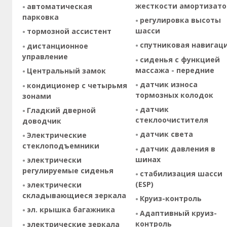
жесткости амортизато
автоматическая
парковка
регулировка высоты
шасси
тормозной ассистент
спутниковая навигац
дистанционное
управление
сиденья с функцией
массажа - передние
Центральный замок
датчик износа
кондиционер с четырьмя
тормозных колодок
зонами
датчик
Гладкий дверной
стеклоочистителя
доводчик
датчик света
Электрические
стеклоподъемники
датчик давления в
шинах
электрически
регулируемые сиденья
стабилизация шасси
(ESP)
электрически
складывающиеся зеркала
Круиз-контроль
эл. крышка багажника
Адаптивный круиз-
контроль
электрические зеркала