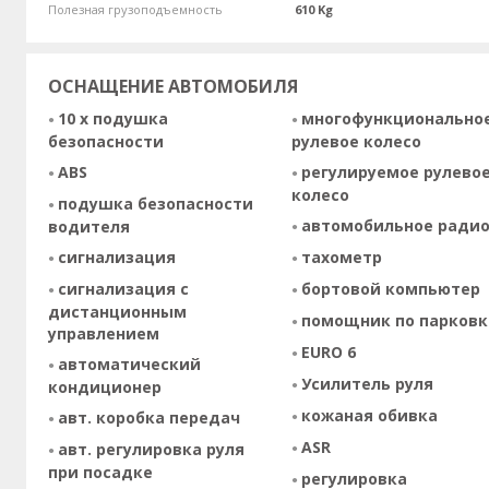
Полезная грузоподъемность
610 Kg
ОСНАЩЕНИЕ АВТОМОБИЛЯ
10 x подушка
многофункционально
безопасности
рулевое колесо
ABS
регулируемое рулево
колесо
подушка безопасности
автомобильное ради
водителя
сигнализация
тахометр
сигнализация с
бортовой компьютер
дистанционным
помощник по парковк
управлением
EURO 6
автоматический
Усилитель руля
кондиционер
кожаная обивка
авт. коробка передач
ASR
авт. регулировка руля
при посадке
регулировка