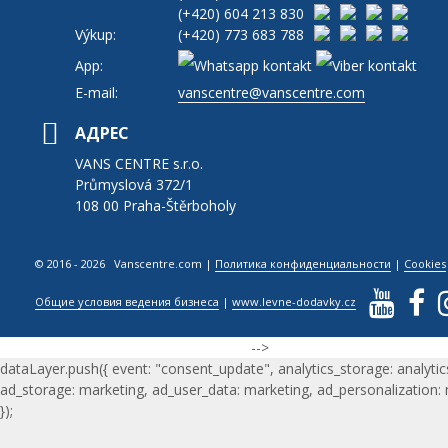
(+420)
604 213 830
Výkup:
(+420)
773 683 788
App:
E-mail:
vanscentre@vanscentre.com
АДРЕС
VANS CENTRE s.r.o.
Průmyslová 372/1
108 00 Praha-Štěrboholy
© 2016 - 2026 Vanscentre.com
|
Политика конфиденциальности
|
Cookies
Общие условия ведения бизнеса
|
www.levne-dodavky.cz
-->
dataLayer.push({ event: "consent_update", analytics_storage: analytic
ad_storage: marketing, ad_user_data: marketing, ad_personalization:
});