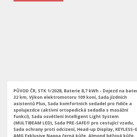
Предыдущая
PŮVOD ČR, STK 1/2028, Baterie 8,7 kWh - Dojezd na bater
32 km, Výkon elektromotoru 109 koní, Sada jízdních
asistentů Plus, Sada komfortních sedadel pro řidiče a
spolujezdce (aktivní ortopedická sedadla s masážní
funkcí), Sada osvětlení Intelligent Light System
(MULTIBEAM LED), Sada PRE-SAFE® pro cestující vzadu,
Sada ochrany proti odcizení, Head-up Display, KEYLESS-
AMG Exklusive Nappa černá kůže, Almond béžová kůže,