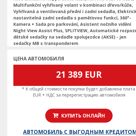
Multifunkční vyhřívaný volant v kombinaci dřevo/kůže,
Vyhřívaná a ventilovaná přední i zadní sedadla, Elektric
nastavitelná zadní sedadla s paměťovou funkcí, 360°-
Kamera + Sada pro parkování, Asistent nočního vidění
Night View Assist Plus, SPLITVIEW, Automatické rozpoz
dětské sedačky na sedadle spolujezdce (AKSE) - jen
sedačky MB s transponderem
ЦЕНА АВТОМОБИЛЯ
21 389 EUR
* К общей стоимости покупки будет добавлена плата
EUR + НДС за перерегистрацию автомобиля
КУПИТЬ ОНЛАЙН
АВТОМОБИЛЬ С ВЫГОДНЫМ КРЕДИТО