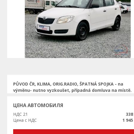
Предыдущая
PŮVOD ČR, KLIMA, ORIG.RADIO, ŠPATNÁ SPOJKA - na
výměnu- nutno vyzkoušet, případná domluva na místě.
ЦЕНА АВТОМОБИЛЯ
НДС 21
338
Цена с НДС
1 945