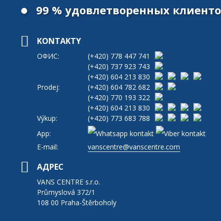
99 % удовлетворенных клиент
KONTAKTY
ОФИС:
(+420)
778 447 741
(+420)
737 923 743
(+420)
604 213 830
Prodej:
(+420)
604 782 682
(+420)
770 193 322
(+420)
604 213 830
Výkup:
(+420)
773 683 788
App:
E-mail:
vanscentre@vanscentre.com
АДРЕС
VANS CENTRE s.r.o.
Průmyslová 372/1
108 00 Praha-Štěrboholy