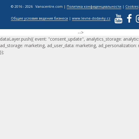
© 2016 - 2026 Vanscentre.com
|
Политика конфиденциальности
|
Cookies
Общие условия ведения бизнеса
|
www.levne-dodavky.cz
-->
dataLayer.push({ event: "consent_update", analytics_storage: analytic
ad_storage: marketing, ad_user_data: marketing, ad_personalization:
});