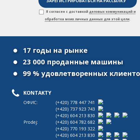
Я согласен с доставкой
деловых коммуникаций и
обработка моих личных данных для этой цели
.
17 годы на рынке
23 000 проданные машины
99 % удовлетворенных клиент
KONTAKTY
ОФИС:
(+420)
778 447 741
(+420)
737 923 743
(+420)
604 213 830
Prodej:
(+420)
604 782 682
(+420)
770 193 322
(+420)
604 213 830