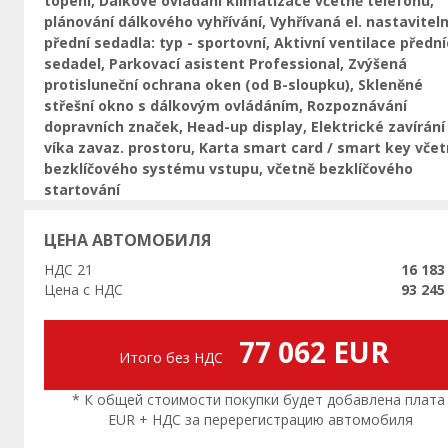
topení, Dálkové ovládání klimatizace včetně telefonu,
plánování dálkového vyhřívání, Vyhřívaná el. nastavitel
přední sedadla: typ - sportovní, Aktivní ventilace předn
sedadel, Parkovací asistent Professional, Zvýšená
protisluneční ochrana oken (od B-sloupku), Skleněné
střešní okno s dálkovým ovládáním, Rozpoznávání
dopravních značek, Head-up display, Elektrické zavírání
víka zavaz. prostoru, Karta smart card / smart key vče
bezklíčového systému vstupu, včetně bezklíčového
startování
ЦЕНА АВТОМОБИЛЯ
НДС 21
16 183
Цена с НДС
93 245
77 062 EUR
Итого без НДС
* К общей стоимости покупки будет добавлена плата
EUR + НДС за перерегистрацию автомобиля