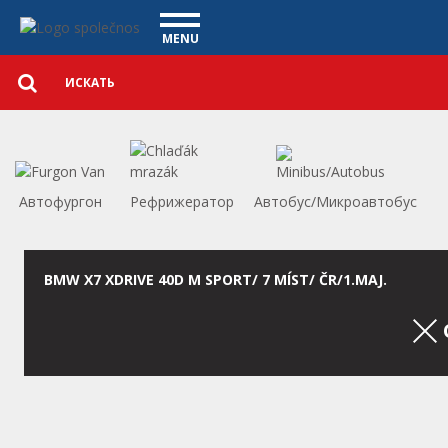
автомобили - Vanscentre
Navigace
MENU
Подробный
КОММЕРЧЕСКИЕ АВТОМОБИЛИ
поиск
Искать
АВТОМОБИЛИ
ПОКУПКА
ЧТО МЫ ПРЕДЛАГАЕМ
ФИНАНСИРОВАНИЕ
Автофургон
Рефрижератор
Автобус/Микроавтобус
НАША КОМАНДА
КОНТАКТЫ
НАШЕ ВИДЕО
BMW X7 XDRIVE 40D M SPORT/ 7 MÍST/ ČR/1.MAJ.
CСЫЛКА