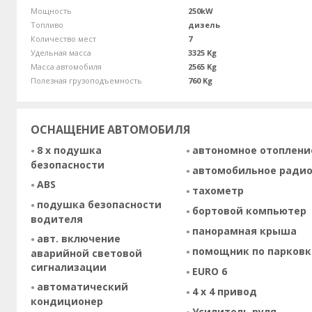
Мощность
250kW
Топливо
дизель
Количество мест
7
Удельная масса
3325 Kg
Масса автомобиля
2565 Kg
Полезная грузоподъемность
760 Kg
ОСНАЩЕНИЕ АВТОМОБИЛЯ
8 x подушка
автономное отоплени
безопасности
автомобильное ради
ABS
тахометр
подушка безопасности
бортовой компьютер
водителя
панорамная крыша
авт. включение
помощник по парковк
аварийной световой
сигнализации
EURO 6
автоматический
4 х 4 привод
кондиционер
Усилитель руля