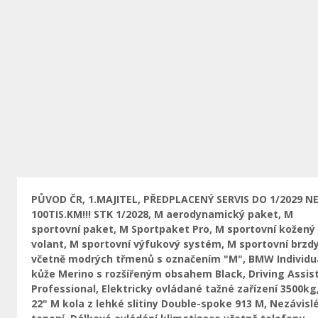
Предыдущая
PŮVOD ČR, 1.MAJITEL, PŘEDPLACENÝ SERVIS DO 1/2029 N
100TIS.KM!!! STK 1/2028, M aerodynamický paket, M
sportovní paket, M Sportpaket Pro, M sportovní kožený
volant, M sportovní výfukový systém, M sportovní brzd
včetně modrých třmenů s označením "M", BMW Individu
kůže Merino s rozšířeným obsahem Black, Driving Assis
Professional, Elektricky ovládané tažné zařízení 3500kg
22" M kola z lehké slitiny Double-spoke 913 M, Nezávisl