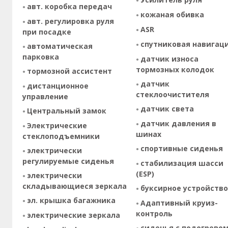
авт. коробка передач
кожаная обивка
авт. регулировка руля
ASR
при посадке
спутниковая навигац
автоматическая
парковка
датчик износа
тормозных колодок
тормозной ассистент
датчик
дистанционное
стеклоочистителя
управление
датчик света
Центральный замок
датчик давления в
Электрические
шинах
стеклоподъемники
спортивные сиденья
электрически
регулируемые сиденья
стабилизация шасси
(ESP)
электрически
складывающиеся зеркала
буксирное устройство
эл. крышка багажника
Адаптивный круиз-
контроль
электрические зеркала
сиденья с подогрево