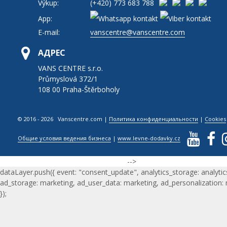
Výkup:
(+420)
773 683 788
App:
E-mail:
vanscentre@vanscentre.com
АДРЕС
VANS CENTRE s.r.o.
Průmyslová 372/1
108 00 Praha-Štěrboholy
© 2016 - 2026 Vanscentre.com
|
Политика конфиденциальности
|
Cookies
Общие условия ведения бизнеса
|
www.levne-dodavky.cz
-->
dataLayer.push({ event: "consent_update", analytics_storage: analytic
ad_storage: marketing, ad_user_data: marketing, ad_personalization:
});