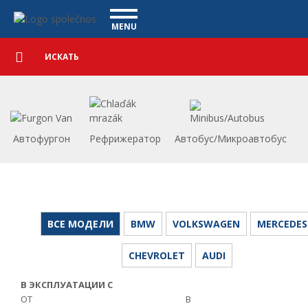
автомобили - Vanscentre
Navigace
MENU
Подробный
КОММЕРЧЕСКИЕ АВТОМОБИЛИ
поиск
Искать
АВТОМОБИЛИ
ПОКУПКА
ЧТО МЫ ПРЕДЛАГАЕМ
ФИНАНСИРОВАНИЕ
Автофургон
Рефрижератор
Автобус/Микроавтобус
НАША КОМАНДА
КОНТАКТЫ
НАШЕ ВИДЕО
CСЫЛКА
ВСЕ МОДЕЛИ
BMW
VOLKSWAGEN
MERCEDES
CHEVROLET
AUDI
В ЭКСПЛУАТАЦИИ С
ОТ
В