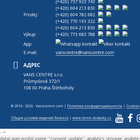
(+420)
737 923 743
(+420)
604 213 830
Prodej:
(+420)
604 782 682
(+420)
770 193 322
(+420)
604 213 830
Výkup:
(+420)
773 683 788
App:
E-mail:
vanscentre@vanscentre.com
АДРЕС
VANS CENTRE s.r.o.
Průmyslová 372/1
108 00 Praha-Štěrboholy
© 2016 - 2026 Vanscentre.com
|
Политика конфиденциальности
|
Cookies
Общие условия ведения бизнеса
|
www.levne-dodavky.cz
-->
dataLayer.push({ event: "consent_update", analytics_storage: analytic