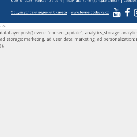
© 2016 - 2026 Vanscentre.com
|
Политика конфиденциальности
|
Cookies
Общие условия ведения бизнеса
|
www.levne-dodavky.cz
-->
dataLayer.push({ event: "consent_update", analytics_storage: analytic
ad_storage: marketing, ad_user_data: marketing, ad_personalization:
});