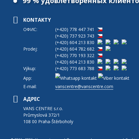
99 % удовлетворенных клиент
KONTAKTY
ОФИС:
(+420)
778 447 741
(+420)
737 923 743
(+420)
604 213 830
Prodej:
(+420)
604 782 682
(+420)
770 193 322
(+420)
604 213 830
Výkup:
(+420)
773 683 788
App:
E-mail:
vanscentre@vanscentre.com
АДРЕС
VANS CENTRE s.r.o.
Průmyslová 372/1
108 00 Praha-Štěrboholy