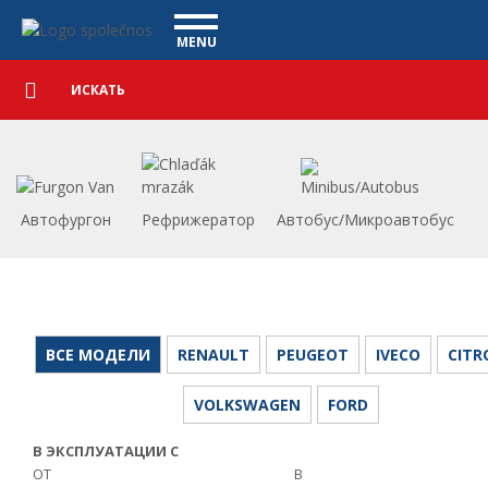
Коммерческие автомобили - Vanscentre
Navigace
MENU
Подробный
КОММЕРЧЕСКИЕ АВТОМОБИЛИ
поиск
Искать
АВТОМОБИЛИ
ПОКУПКА
ЧТО МЫ ПРЕДЛАГАЕМ
ФИНАНСИРОВАНИЕ
Автофургон
Рефрижератор
Автобус/Микроавтобус
НАША КОМАНДА
КОНТАКТЫ
НАШЕ ВИДЕО
CСЫЛКА
ВСЕ МОДЕЛИ
RENAULT
PEUGEOT
IVECO
CITR
VOLKSWAGEN
FORD
В ЭКСПЛУАТАЦИИ С
ОТ
В