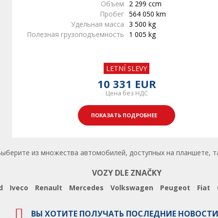
Объем
2 299 ccm
Пробег
564 050 km
Удельная масса
3 500 kg
Полезная грузоподъемность
1 005 kg
LETNÍ SLEVY
10 331 EUR
Цена без НДС
ПОКАЗАТЬ ПОДРОБНЕЕ
рите из множества автомобилей, доступных на планшете, таких 
VOZY DLE ZNAČKY
d
Iveco
Renault
Mercedes
Volkswagen
Peugeot
Fiat
ВЫ ХОТИТЕ ПОЛУЧАТЬ ПОСЛЕДНИЕ НОВОСТИ