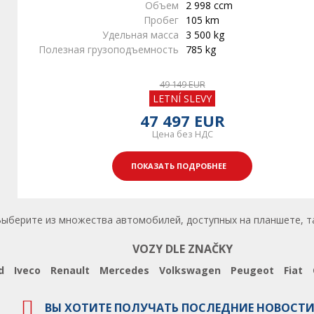
Объем
2 998 ccm
Пробег
105 km
Удельная масса
3 500 kg
Полезная грузоподъемность
785 kg
49 149 EUR
LETNÍ SLEVY
47 497 EUR
Цена без НДС
ПОКАЗАТЬ ПОДРОБНЕЕ
рите из множества автомобилей, доступных на планшете, таких 
VOZY DLE ZNAČKY
d
Iveco
Renault
Mercedes
Volkswagen
Peugeot
Fiat
ВЫ ХОТИТЕ ПОЛУЧАТЬ ПОСЛЕДНИЕ НОВОСТИ