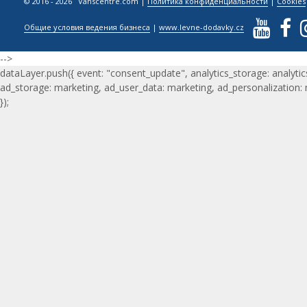
© 2016 - 2026 Vanscentre.com
|
Политика конфиденциальности
|
Cookies
Общие условия ведения бизнеса
|
www.levne-dodavky.cz
-->
dataLayer.push({ event: "consent_update", analytics_storage: analytic
ad_storage: marketing, ad_user_data: marketing, ad_personalization:
});