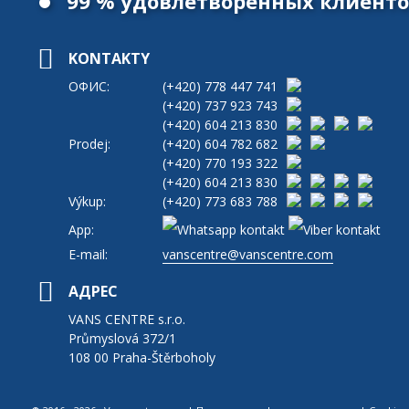
99 % удовлетворенных клиент
KONTAKTY
ОФИС:
(+420)
778 447 741
(+420)
737 923 743
(+420)
604 213 830
Prodej:
(+420)
604 782 682
(+420)
770 193 322
(+420)
604 213 830
Výkup:
(+420)
773 683 788
App:
E-mail:
vanscentre@vanscentre.com
АДРЕС
VANS CENTRE s.r.o.
Průmyslová 372/1
108 00 Praha-Štěrboholy