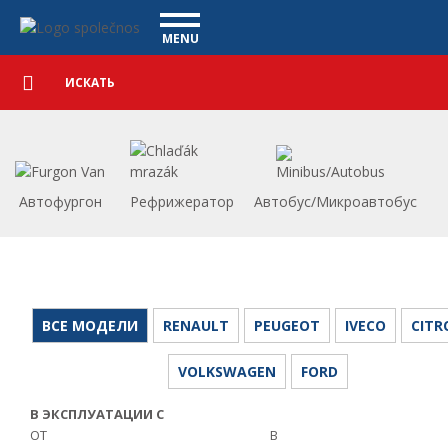
Коммерческие автомобили - Vanscentre
Navigace
MENU
Подробный
КОММЕРЧЕСКИЕ АВТОМОБИЛИ
поиск
Искать
АВТОМОБИЛИ
ПОКУПКА
ЧТО МЫ ПРЕДЛАГАЕМ
ФИНАНСИРОВАНИЕ
Автофургон
Рефрижератор
Автобус/Микроавтобус
НАША КОМАНДА
КОНТАКТЫ
НАШЕ ВИДЕО
CСЫЛКА
ВСЕ МОДЕЛИ
RENAULT
PEUGEOT
IVECO
CITR
VOLKSWAGEN
FORD
В ЭКСПЛУАТАЦИИ С
ОТ
В