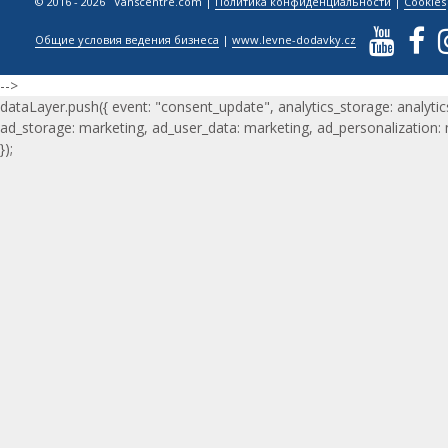
© 2016 - 2026 Vanscentre.com
|
Политика конфиденциальности
|
Cookies
Общие условия ведения бизнеса
|
www.levne-dodavky.cz
-->
dataLayer.push({ event: "consent_update", analytics_storage: analytic
ad_storage: marketing, ad_user_data: marketing, ad_personalization:
});