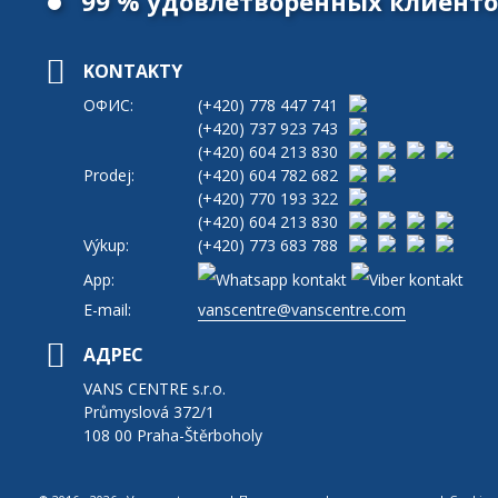
99 % удовлетворенных клиент
KONTAKTY
ОФИС:
(+420)
778 447 741
(+420)
737 923 743
(+420)
604 213 830
Prodej:
(+420)
604 782 682
(+420)
770 193 322
(+420)
604 213 830
Výkup:
(+420)
773 683 788
App:
E-mail:
vanscentre@vanscentre.com
АДРЕС
VANS CENTRE s.r.o.
Průmyslová 372/1
108 00 Praha-Štěrboholy