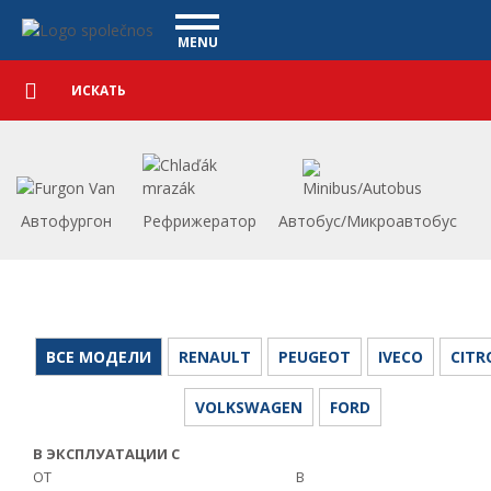
Коммерческие автомобили - Vanscentre
Navigace
MENU
Подробный
КОММЕРЧЕСКИЕ АВТОМОБИЛИ
поиск
Искать
АВТОМОБИЛИ
ПОКУПКА
ЧТО МЫ ПРЕДЛАГАЕМ
ФИНАНСИРОВАНИЕ
Автофургон
Рефрижератор
Автобус/Микроавтобус
НАША КОМАНДА
КОНТАКТЫ
НАШЕ ВИДЕО
CСЫЛКА
ВСЕ МОДЕЛИ
RENAULT
PEUGEOT
IVECO
CITR
VOLKSWAGEN
FORD
В ЭКСПЛУАТАЦИИ С
ОТ
В