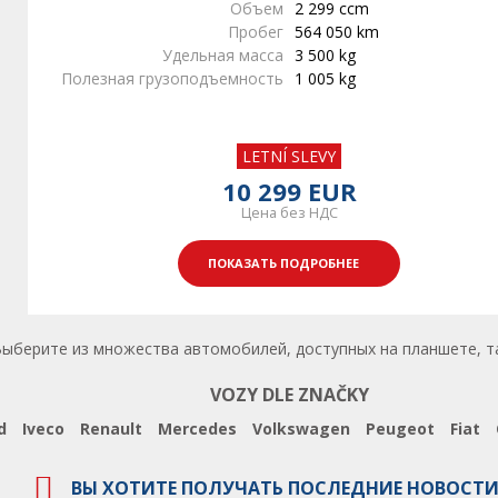
Объем
2 299 ccm
Пробег
564 050 km
Удельная масса
3 500 kg
Полезная грузоподъемность
1 005 kg
LETNÍ SLEVY
10 299 EUR
Цена без НДС
ПОКАЗАТЬ ПОДРОБНЕЕ
рите из множества автомобилей, доступных на планшете, таких 
VOZY DLE ZNAČKY
d
Iveco
Renault
Mercedes
Volkswagen
Peugeot
Fiat
ВЫ ХОТИТЕ ПОЛУЧАТЬ ПОСЛЕДНИЕ НОВОСТИ