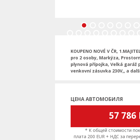
Предыдущая
KOUPENO NOVÉ V ČR, 1.MAJITEL,
pro 2 osoby, Markýza, Prostor
plynová přípojka, Velká garáž 
venkovní zásuvka 230V,, a další
ЦЕНА АВТОМОБИЛЯ
57 786
* К общей стоимости поку
плата 200 EUR + НДС за пере