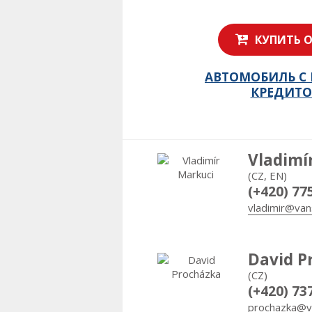
КУПИТЬ 
АВТОМОБИЛЬ С
КРЕДИТ
Vladimí
(CZ, EN)
(+420) 77
vladimir@van
David P
(CZ)
(+420) 73
prochazka@v