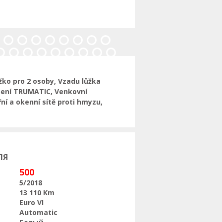
Следующая
ko pro 2 osoby, Vzadu lůžka
opení TRUMATIC, Venkovní
ní a okenní sítě proti hmyzu,
ЛЯ
500
5/2018
13 110 Km
Euro VI
Automatic