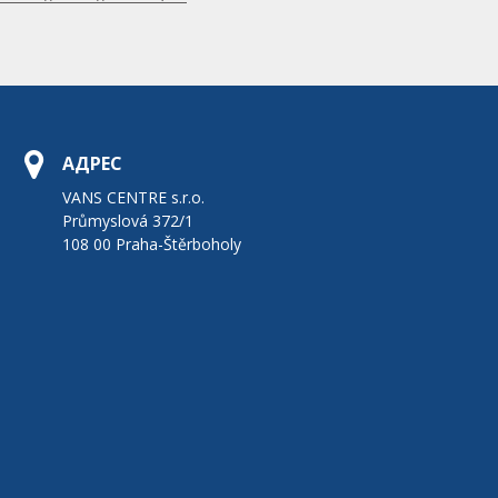
АДРЕС
VANS CENTRE s.r.o.
Průmyslová 372/1
108 00 Praha-Štěrboholy