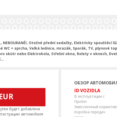
 NEBOURANÉ!, Otočné přední sedačky, Elektricky spouštěcí lůž
né WC + sprcha, Velká lednice, mrazák, Sporák, TV, plynové t
pro skútr nebo Elektrokola, Střešní okna, Rolety v oknech, Dveř
...
ОБЗОР АВТОМОБИ
ID VOZIDLA
 EUR
В эксплуатации с
Пробег
Эмиссионный норматив
пки будет добавлена
Коробка передач
регистрацию автомобиля