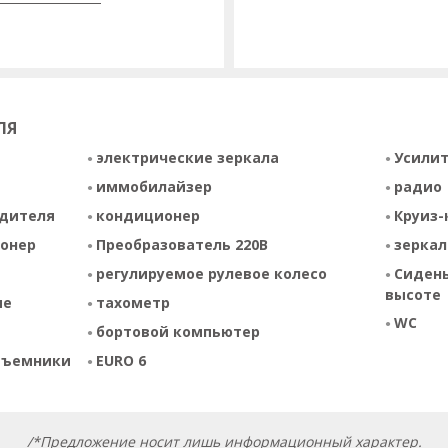
ЛЯ
электрические зеркала
Усилит
иммобилайзер
радио
одителя
кондиционер
Круиз-
онер
Преобразователь 220В
зеркал
регулируемое рулевое колесо
Сидень
высоте
ие
тахометр
WC
бортовой компьютер
дъемники
EURO 6
/*Предложение носит лишь информационный характер.