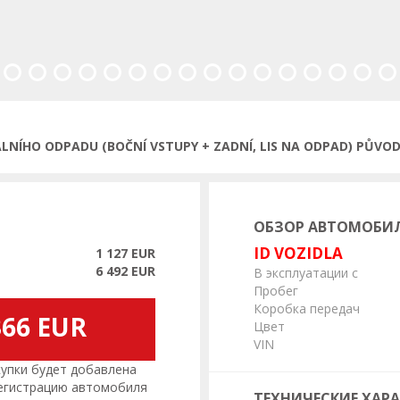
ыдущая
ÍHO ODPADU (BOČNÍ VSTUPY + ZADNÍ, LIS NA ODPAD) PŮVOD Č
ОБЗОР АВТОМОБИ
ID VOZIDLA
1 127 EUR
6 492 EUR
В эксплуатации с
Пробег
Коробка передач
366 EUR
Цвет
VIN
пки будет добавлена
регистрацию автомобиля
ТЕХНИЧЕСКИЕ ХАР