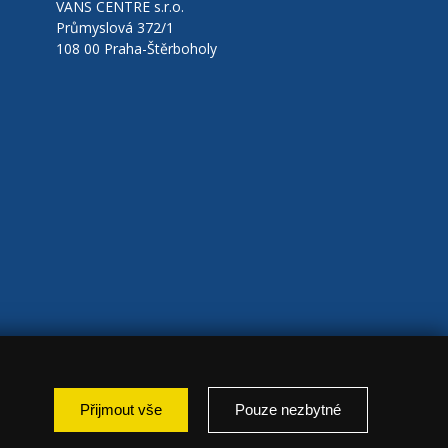
VANS CENTRE s.r.o.
Průmyslová 372/1
108 00 Praha-Štěrboholy
Přijmout vše
Pouze nezbytné