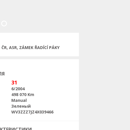
Следующая
R, ASR, ZÁMEK ŘADÍCÍ PÁKY
ЛЯ
31
6/2004
498 070 Km
Manual
Зеленый
WV3ZZZ7JZ4X039466
АКТЕРИСТИКИ