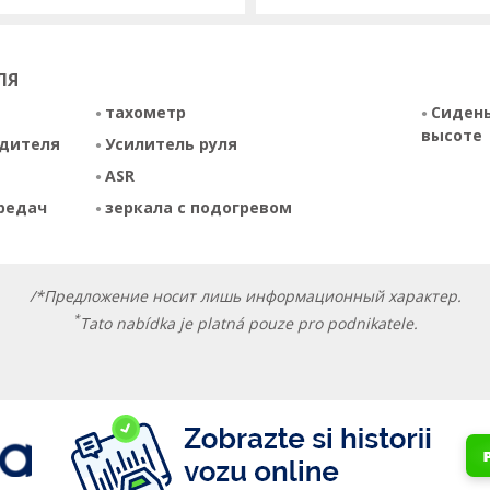
ЛЯ
тахометр
Сидень
высоте
одителя
Усилитель руля
ASR
редач
зеркала с подогревом
/*Предложение носит лишь информационный характер.
*
Tato nabídka je platná pouze pro podnikatele.