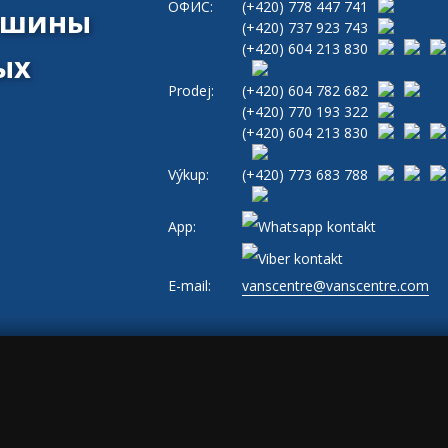
ОФИС:
(+420)
778 447 741
машины
(+420)
737 923 743
(+420)
604 213 830
ых
Prodej:
(+420)
604 782 682
(+420)
770 193 322
(+420)
604 213 830
Výkup:
(+420)
773 683 788
App:
E-mail:
vanscentre@vanscentre.com
и
|
Cookies
|
Общие условия ведения бизнеса
|
www.levne-dodavky.cz