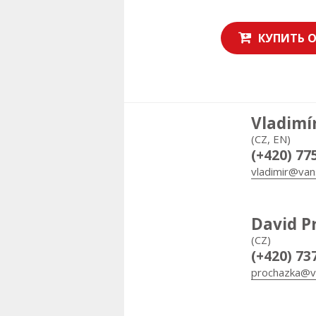
КУПИТЬ 
Vladimí
(CZ, EN)
(+420) 77
vladimir@van
David P
(CZ)
(+420) 73
prochazka@v