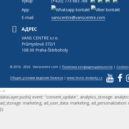
Výkup:
(+420)
773 683 788
App:
E-mail:
vanscentre@vanscentre.com
АДРЕС
VANS CENTRE s.r.o.
Průmyslová 372/1
108 00 Praha-Štěrboholy
© 2016 - 2026 Vanscentre.com
|
Политика конфиденциальности
|
Cookies
Общие условия ведения бизнеса
|
www.levne-dodavky.cz
-->
dataLayer.push({ event: "consent_update", analytics_storage: analytic
ad_storage: marketing, ad_user_data: marketing, ad_personalization:
});