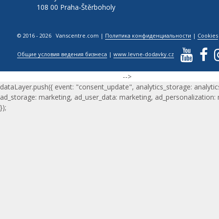
108 00 Praha-Štěrboholy
© 2016 - 2026 Vanscentre.com
|
Политика конфиденциальности
|
Cookies
Общие условия ведения бизнеса
|
www.levne-dodavky.cz
-->
dataLayer.push({ event: "consent_update", analytics_storage: analytic
ad_storage: marketing, ad_user_data: marketing, ad_personalization:
});