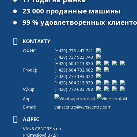
23 000 проданные машины
99 % удовлетворенных клиент
KONTAKTY
ОФИС:
(+420)
778 447 741
(+420)
737 923 743
(+420)
604 213 830
Prodej:
(+420)
604 782 682
(+420)
770 193 322
(+420)
604 213 830
Výkup:
(+420)
773 683 788
App:
E-mail:
vanscentre@vanscentre.com
АДРЕС
VANS CENTRE s.r.o.
Průmyslová 372/1