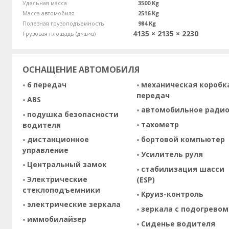
Удельная масса
3500 Kg
Масса автомобиля
2516 Kg
Полезная грузоподъемность
984 Kg
4135 × 2135 × 2230
Грузовая площадь (д×ш×в)
ОСНАЩЕНИЕ АВТОМОБИЛЯ
6 передач
механическая коробк
передач
ABS
автомобильное ради
подушка безопасности
тахометр
водителя
дистанционное
бортовой компьютер
управление
Усилитель руля
Центральный замок
стабилизация шасси
Электрические
(ESP)
стеклоподъемники
Круиз-контроль
электрические зеркала
зеркала с подогревом
иммобилайзер
Сиденье водителя