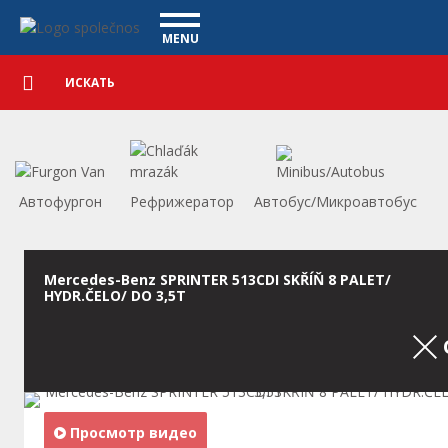
Коммерческие автомобили - Vanscentre
Navigace
MENU
Подробный
КОММЕРЧЕСКИЕ АВТОМОБИЛИ
поиск
Искать
АВТОМОБИЛИ
ПОКУПКА
ЧТО МЫ ПРЕДЛАГАЕМ
ФИНАНСИРОВАНИЕ
Автофургон
Рефрижератор
Автобус/Микроавтобус
НАША КОМАНДА
КОНТАКТЫ
НАШЕ ВИДЕО
Mercedes-Benz SPRINTER 513CDI SKŘÍŇ 8 PALET/
HYDR.ČELO/ DO 3,5T
CСЫЛКА
Просмотр видео