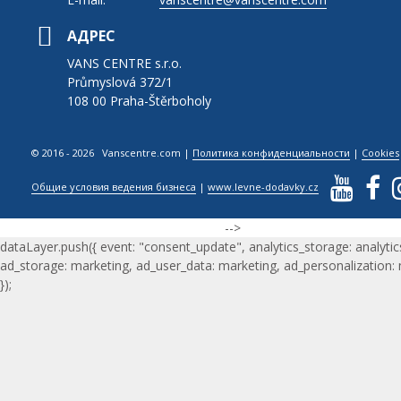
АДРЕС
VANS CENTRE s.r.o.
Průmyslová 372/1
108 00 Praha-Štěrboholy
© 2016 - 2026 Vanscentre.com
|
Политика конфиденциальности
|
Cookies
Общие условия ведения бизнеса
|
www.levne-dodavky.cz
-->
dataLayer.push({ event: "consent_update", analytics_storage: analytic
ad_storage: marketing, ad_user_data: marketing, ad_personalization:
});