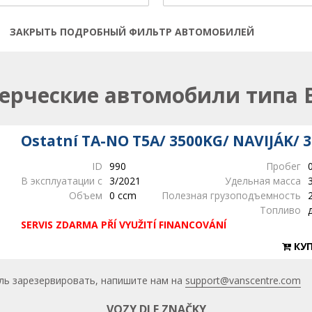
ЗАКРЫТЬ ПОДРОБНЫЙ ФИЛЬТР АВТОМОБИЛЕЙ
Открыть | Закрыть фильтр
рческие автомобили типа 
Ostatní TA-NO T5A/ 3500KG/ NAVIJÁK/ 3
ID
990
Пробег
В эксплуатации с
3/2021
Удельная масса
Объем
0 ccm
Полезная грузоподъемность
Топливо
SERVIS ZDARMA PŘÍ VYUŽITÍ FINANCOVÁNÍ
КУП
ль зарезервировать, напишите нам на
support@vanscentre.com
VOZY DLE ZNAČKY