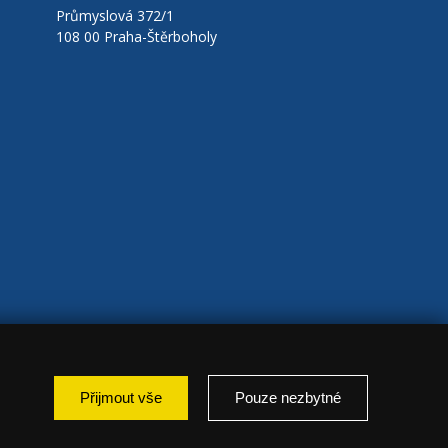
Průmyslová 372/1
108 00 Praha-Štěrboholy
Přijmout vše
Pouze nezbytné