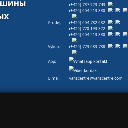
машины
(+420)
737 923 743
(+420)
604 213 830
ых
Prodej:
(+420)
604 782 682
(+420)
770 193 322
(+420)
604 213 830
Výkup:
(+420)
773 683 788
App:
E-mail:
vanscentre@vanscentre.com
и
|
Cookies
|
Общие условия ведения бизнеса
|
www.levne-dodavky.cz