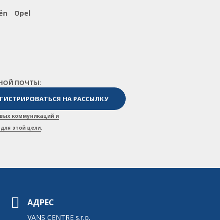
ën
Opel
НОЙ ПОЧТЫ:
вых коммуникаций и
для этой цели
.
АДРЕС
VANS CENTRE s.r.o.