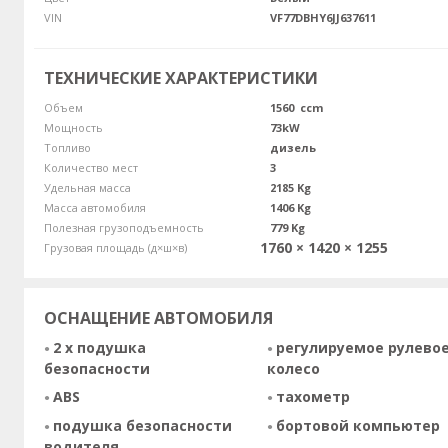
VIN
VF77DBHY6JJ637611
ТЕХНИЧЕСКИЕ ХАРАКТЕРИСТИКИ
Объем
1560 ccm
Мощность
73kW
Топливо
дизель
Количество мест
3
Удельная масса
2185 Kg
Масса автомобиля
1406 Kg
Полезная грузоподъемность
779 Kg
1760 × 1420 × 1255
Грузовая площадь (д×ш×в)
ОСНАЩЕНИЕ АВТОМОБИЛЯ
2 x подушка
регулируемое рулево
безопасности
колесо
ABS
тахометр
подушка безопасности
бортовой компьютер
водителя