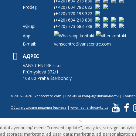
(+420)
604 213 830
Prodej:
(+420)
604 782 682
(+420)
770 193 322
(+420)
604 213 830
Výkup:
(+420)
773 683 788
App:
E-mail:
vanscentre@vanscentre.com
АДРЕС
VANS CENTRE s.r.o.
Průmyslová 372/1
108 00 Praha-Štěrboholy
© 2016 - 2026 Vanscentre.com
|
Политика конфиденциальности
|
Cookies
Общие условия ведения бизнеса
|
www.levne-dodavky.cz
-->
dataLayer.push({ event: "consent_update", analytics_storage: analytic
ad_storage: marketing, ad_user_data: marketing, ad_personalization: