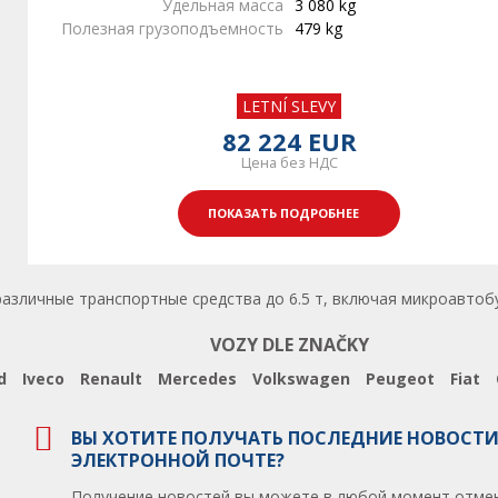
Удельная масса
3 080 kg
Полезная грузоподъемность
479 kg
LETNÍ SLEVY
82 224 EUR
Цена без НДС
ПОКАЗАТЬ ПОДРОБНЕЕ
личные транспортные средства до 6.5 т, включая микроавтобусы.
VOZY DLE ZNAČKY
d
Iveco
Renault
Mercedes
Volkswagen
Peugeot
Fiat
ВЫ ХОТИТЕ ПОЛУЧАТЬ ПОСЛЕДНИЕ НОВОСТИ
ЭЛЕКТРОННОЙ ПОЧТЕ?
Получение новостей вы можете в любой момент отмен