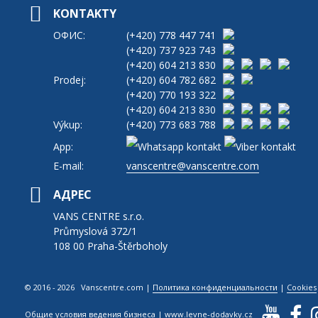
KONTAKTY
ОФИС:
(+420)
778 447 741
(+420)
737 923 743
(+420)
604 213 830
Prodej:
(+420)
604 782 682
(+420)
770 193 322
(+420)
604 213 830
Výkup:
(+420)
773 683 788
App:
E-mail:
vanscentre@vanscentre.com
АДРЕС
VANS CENTRE s.r.o.
Průmyslová 372/1
108 00 Praha-Štěrboholy
© 2016 - 2026 Vanscentre.com
|
Политика конфиденциальности
|
Cookies
Общие условия ведения бизнеса
|
www.levne-dodavky.cz