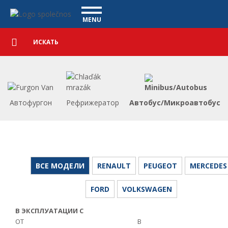
Коммерческие автомобили - Vanscentre
Navigace
MENU
Подробный
КОММЕРЧЕСКИЕ АВТОМОБИЛИ
поиск
Искать
АВТОМОБИЛИ
ПОКУПКА
ЧТО МЫ ПРЕДЛАГАЕМ
ФИНАНСИРОВАНИЕ
Автофургон
Рефрижератор
Автобус/Микроавтобус
НАША КОМАНДА
КОНТАКТЫ
НАШЕ ВИДЕО
CСЫЛКА
ВСЕ МОДЕЛИ
RENAULT
PEUGEOT
MERCEDES
FORD
VOLKSWAGEN
В ЭКСПЛУАТАЦИИ С
ОТ
В