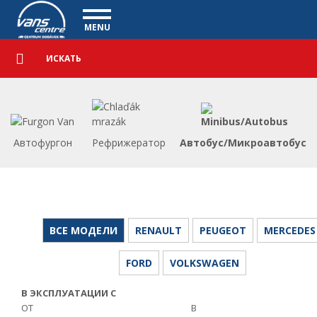
Коммерческие автомобили - Vanscentre
Navigace
MENU
Подробный
КОММЕРЧЕСКИЕ АВТОМОБИЛИ
поиск
Искать
АВТОМОБИЛИ
ПОКУПКА
ЧТО МЫ ПРЕДЛАГАЕМ
ФИНАНСИРОВАНИЕ
Автофургон
Рефрижератор
Автобус/Микроавтобус
НАША КОМАНДА
КОНТАКТЫ
НАШЕ ВИДЕО
CСЫЛКА
ВСЕ МОДЕЛИ
RENAULT
PEUGEOT
MERCEDES
FORD
VOLKSWAGEN
В ЭКСПЛУАТАЦИИ С
ОТ
В