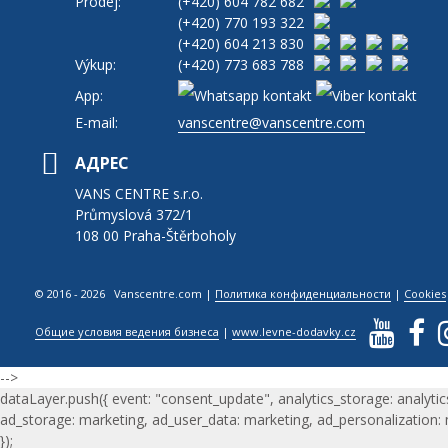
Prodej:
(+420)
604 782 682
(+420)
770 193 322
(+420)
604 213 830
Výkup:
(+420)
773 683 788
App:
E-mail:
vanscentre@vanscentre.com
АДРЕС
VANS CENTRE s.r.o.
Průmyslová 372/1
108 00 Praha-Štěrboholy
© 2016 - 2026 Vanscentre.com
|
Политика конфиденциальности
|
Cookies
Общие условия ведения бизнеса
|
www.levne-dodavky.cz
-->
dataLayer.push({ event: "consent_update", analytics_storage: analytic
ad_storage: marketing, ad_user_data: marketing, ad_personalization:
});