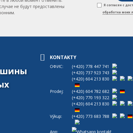
те в любой момент отменить.
Я согласен с до
случае не будут предоставлены
ронним.
обработка моих 
KONTAKTY
ОФИС:
(+420)
778 447 741
машины
(+420)
737 923 743
(+420)
604 213 830
ых
Prodej:
(+420)
604 782 682
(+420)
770 193 322
(+420)
604 213 830
Výkup:
(+420)
773 683 788
App: