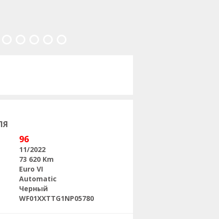
Следующая
ЛЯ
96
11/2022
73 620 Km
Euro VI
Automatic
Черный
WF01XXTTG1NP05780