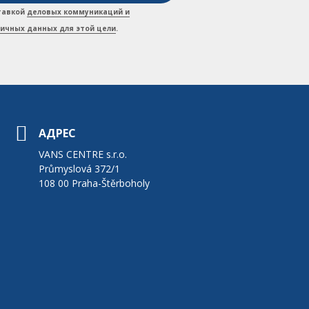
ставкой
деловых коммуникаций и
личных данных для этой цели
.
АДРЕС
VANS CENTRE s.r.o.
Průmyslová 372/1
108 00 Praha-Štěrboholy