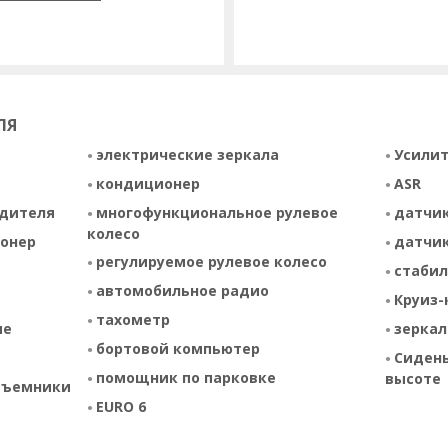
ЛЯ
электрические зеркала
Усилит
кондиционер
ASR
одителя
многофункциональное рулевое
датчик
колесо
онер
датчик
регулируемое рулевое колесо
стабил
автомобильное радио
Круиз-
тахометр
ие
зеркал
бортовой компьютер
Сидень
помощник по парковке
высоте
дъемники
EURO 6