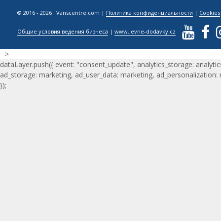
© 2016 - 2026 Vanscentre.com
|
Политика конфиденциальности
|
Cookies
Общие условия ведения бизнеса
|
www.levne-dodavky.cz
-->
dataLayer.push({ event: "consent_update", analytics_storage: analytic
ad_storage: marketing, ad_user_data: marketing, ad_personalization:
});