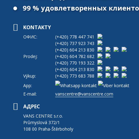
99 % удовлетворенных клиент
KONTAKTY
ОФИС:
(+420)
778 447 741
(+420)
737 923 743
(+420)
604 213 830
Prodej:
(+420)
604 782 682
(+420)
770 193 322
(+420)
604 213 830
Výkup:
(+420)
773 683 788
App:
E-mail:
vanscentre@vanscentre.com
АДРЕС
VANS CENTRE s.r.o.
Průmyslová 372/1
108 00 Praha-Štěrboholy