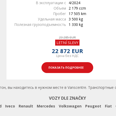
В эксплуатации с
4/2024
Объем
2 179 ccm
Пробег
17 505 km
Удельная масса
3 500 kg
Полезная грузоподъемность
1 330 kg
23 285 EUR
LETNÍ SLEVY
22 872 EUR
Цена без НДС
ПОКАЗАТЬ ПОДРОБНЕЕ
он, вы находитесь в нужном месте в Vanscentre. Транспортные с
VOZY DLE ZNAČKY
d
Iveco
Renault
Mercedes
Volkswagen
Peugeot
Fiat