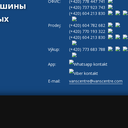
ОФИС:
(+420)
778 447 741
машины
(+420)
737 923 743
(+420)
604 213 830
ых
Prodej:
(+420)
604 782 682
(+420)
770 193 322
(+420)
604 213 830
Výkup:
(+420)
773 683 788
App:
E-mail:
vanscentre@vanscentre.com
и
|
Cookies
|
Общие условия ведения бизнеса
|
www.levne-dodavky.cz