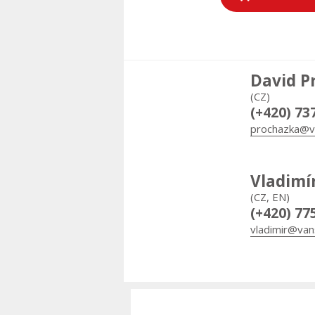
David P
(CZ)
(+420) 73
prochazka@v
Vladimí
(CZ, EN)
(+420) 77
vladimir@van