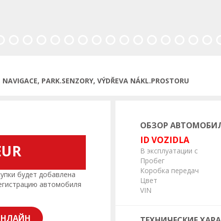
едыдущая
IO, NAVIGACE, PARK.SENZORY, VÝDŘEVA NÁKL.PROSTORU
ОБЗОР АВТОМОБИ
ID VOZIDLA
EUR
В эксплуатации с
Пробег
Коробка передач
пки будет добавлена
Цвет
регистрацию автомобиля
VIN
ОНЛАЙН
ТЕХНИЧЕСКИЕ ХАР