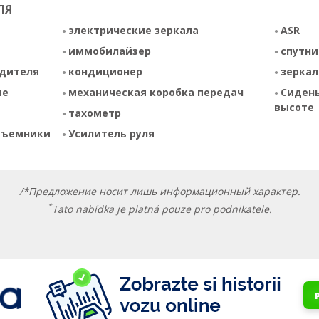
ЛЯ
электрические зеркала
ASR
иммобилайзер
спутни
одителя
кондиционер
зеркал
ие
механическая коробка передач
Сидень
высоте
тахометр
дъемники
Усилитель руля
/*Предложение носит лишь информационный характер.
*
Tato nabídka je platná pouze pro podnikatele.