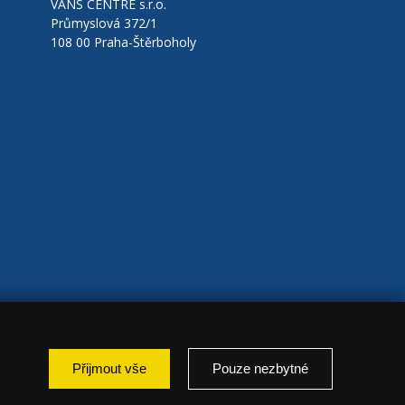
VANS CENTRE s.r.o.
Průmyslová 372/1
108 00 Praha-Štěrboholy
Přijmout vše
Pouze nezbytné