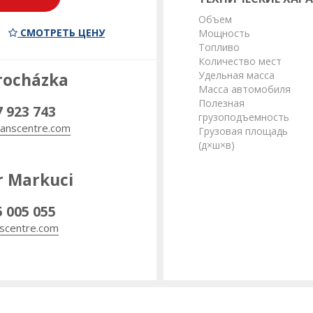
Объем
СМОТРЕТЬ ЦЕНУ
Мощность
Топливо
Количество мест
Удельная масса
rocházka
Масса автомобиля
Полезная
7 923 743
грузоподъемность
anscentre.com
Грузовая площадь
(д×ш×в)
r Markuci
5 005 055
scentre.com