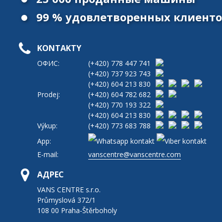
99 % удовлетворенных клиент
KONTAKTY
ОФИС:
(+420)
778 447 741
(+420)
737 923 743
(+420)
604 213 830
Prodej:
(+420)
604 782 682
(+420)
770 193 322
(+420)
604 213 830
Výkup:
(+420)
773 683 788
App:
E-mail:
vanscentre@vanscentre.com
АДРЕС
VANS CENTRE s.r.o.
Průmyslová 372/1
108 00 Praha-Štěrboholy