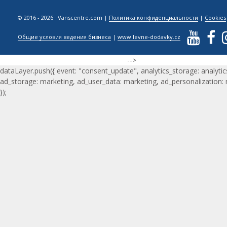
© 2016 - 2026 Vanscentre.com
|
Политика конфиденциальности
|
Cookies
Общие условия ведения бизнеса
|
www.levne-dodavky.cz
-->
dataLayer.push({ event: "consent_update", analytics_storage: analytic
ad_storage: marketing, ad_user_data: marketing, ad_personalization:
});