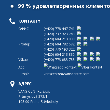
99 % удовлетворенных клиент
KONTAKTY
ОФИС:
(+420)
778 447 741
(+420)
737 923 743
(+420)
604 213 830
Prodej:
(+420)
604 782 682
(+420)
770 193 322
(+420)
604 213 830
Výkup:
(+420)
773 683 788
App:
E-mail:
vanscentre@vanscentre.com
АДРЕС
VANS CENTRE s.r.o.
Průmyslová 372/1
108 00 Praha-Štěrboholy