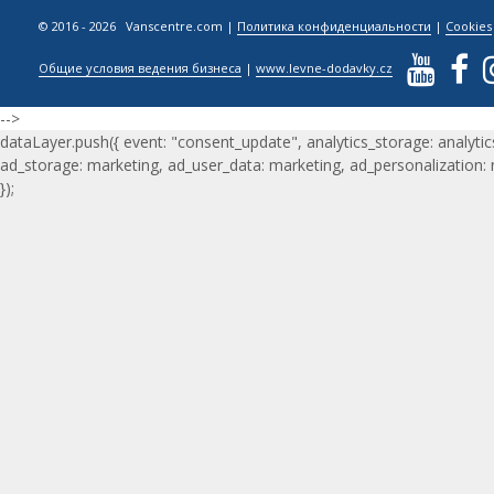
© 2016 - 2026 Vanscentre.com
|
Политика конфиденциальности
|
Cookies
Общие условия ведения бизнеса
|
www.levne-dodavky.cz
-->
dataLayer.push({ event: "consent_update", analytics_storage: analytic
ad_storage: marketing, ad_user_data: marketing, ad_personalization:
});