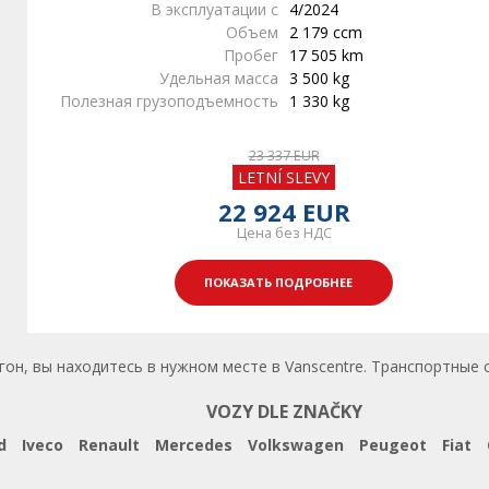
В эксплуатации с
4/2024
Объем
2 179 ccm
Пробег
17 505 km
Удельная масса
3 500 kg
Полезная грузоподъемность
1 330 kg
23 337 EUR
LETNÍ SLEVY
22 924 EUR
Цена без НДС
ПОКАЗАТЬ ПОДРОБНЕЕ
он, вы находитесь в нужном месте в Vanscentre. Транспортные с
VOZY DLE ZNAČKY
d
Iveco
Renault
Mercedes
Volkswagen
Peugeot
Fiat