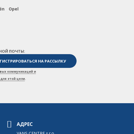
ën
Opel
НОЙ ПОЧТЫ:
вых коммуникаций и
для этой цели
.
АДРЕС
VANS CENTRE s.r.o.