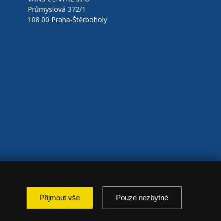
Průmyslová 372/1
108 00 Praha-Štěrboholy
Přijmout vše
Pouze nezbytné