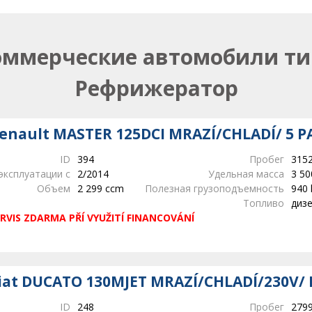
оммерческие автомобили ти
Рефрижератор
enault MASTER 125DCI MRAZÍ/CHLADÍ/ 5 P
ID
394
Пробег
315
эксплуатации с
2/2014
Удельная масса
3 50
Объем
2 299 ccm
Полезная грузоподъемность
940 
Топливо
диз
RVIS ZDARMA PŘÍ VYUŽITÍ FINANCOVÁNÍ
iat DUCATO 130MJET MRAZÍ/CHLADÍ/230V/ 
ID
248
Пробег
279