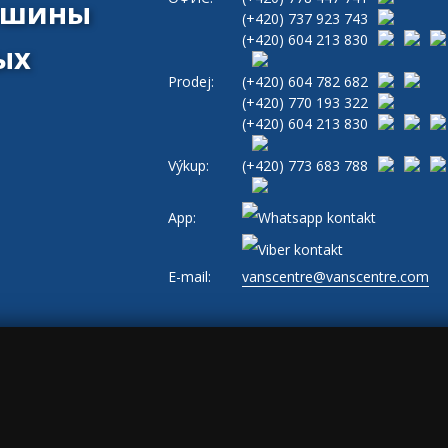
машины
(+420)
737 923 743
(+420)
604 213 830
ых
Prodej:
(+420)
604 782 682
(+420)
770 193 322
(+420)
604 213 830
Výkup:
(+420)
773 683 788
App:
E-mail:
vanscentre@vanscentre.com
и
|
Cookies
|
Общие условия ведения бизнеса
|
www.levne-dodavky.cz