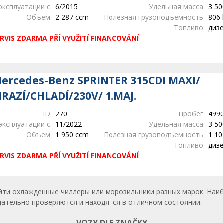
эксплуатации с
6/2015
Удельная масса
3 50
Объем
2 287 ccm
Полезная грузоподъемность
806 
Топливо
диз
RVIS ZDARMA PŘÍ VYUŽITÍ FINANCOVÁNÍ
ercedes-Benz SPRINTER 315CDI MAXI/
RAZÍ/CHLADÍ/230V/ 1.MAJ.
ID
270
Пробег
499
эксплуатации с
11/2022
Удельная масса
3 50
Объем
1 950 ccm
Полезная грузоподъемность
1 10
Топливо
диз
RVIS ZDARMA PŘÍ VYUŽITÍ FINANCOVÁNÍ
айти охлажденные чиллеры или морозильники разных марок. Наи
тщательно проверяются и находятся в отличном состоянии.
VOZY DLE ZNAČKY