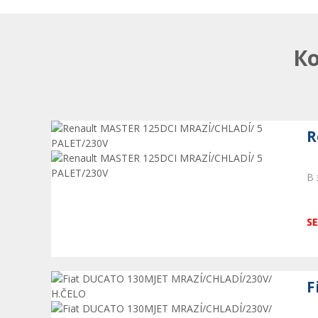
К
R
В 
SE
F